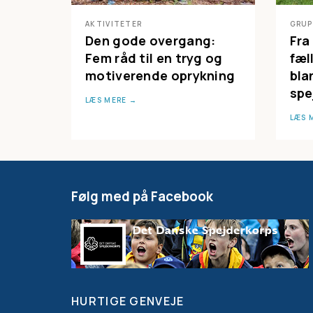
AKTIVITETER
GRUP
Den gode overgang:
Fra
Fem råd til en tryg og
fæl
motiverende oprykning
bla
spe
LÆS MERE
LÆS 
Følg med på Facebook
HURTIGE GENVEJE