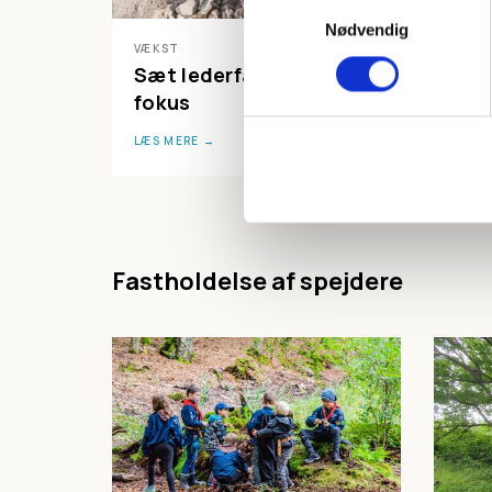
Samtykkevalg
Nødvendig
VÆKST
VÆKS
Sæt lederfællesskabet i
Insp
fokus
jer
LÆS MERE
LÆS 
Fastholdelse af spejdere