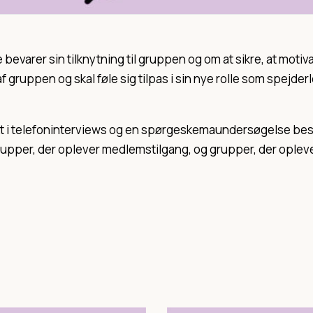
 bevarer sin tilknytning til gruppen og om at sikre, at motivat
el af gruppen og skal føle sig tilpas i sin nye rolle som sp
 telefoninterviews og en spørgeskemaundersøgelse besvar
upper, der oplever medlemstilgang, og grupper, der opleve