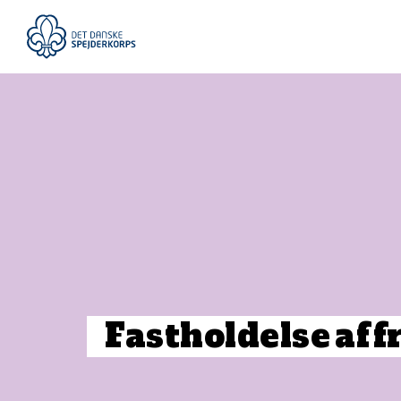
Gå
til
hovedindhold
Fastholdelse
af
f