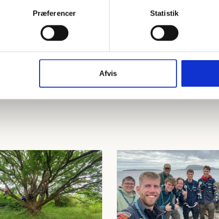
Præferencer
Statistik
T
iration til at pleje
es lederfællesskab
MERE
Afvis