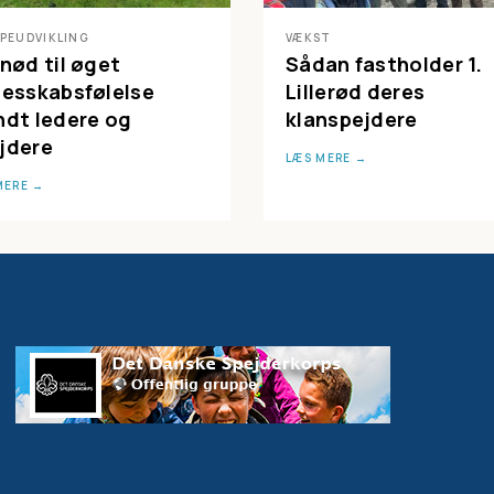
PEUDVIKLING
VÆKST
 nød til øget
Sådan fastholder 1.
lesskabsfølelse
Lillerød deres
ndt ledere og
klanspejdere
jdere​
LÆS MERE
MERE