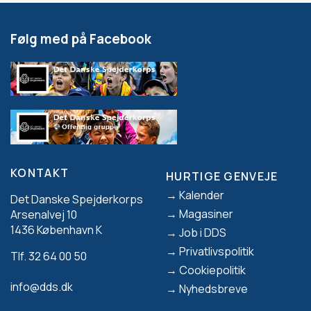
Følg med på Facebook
KONTAKT
HURTIGE GENVEJE
Footer
Kalender
Det Danske Spejderkorps
Magasiner
Arsenalvej 10
1436 København K
Job i DDS
Privatlivspolitik
Tlf. 32 64 00 50
Cookiepolitik
info@dds.dk
Nyhedsbreve