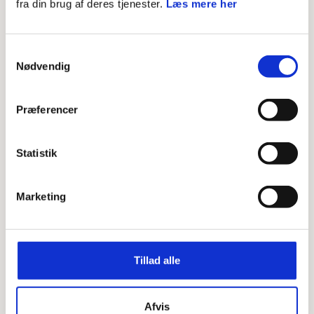
fra din brug af deres tjenester.
Læs mere her
MEDLEMSSERVICE
Kasserer
Samtykkevalg
Nødvendig
LÆS MERE
Præferencer
Statistik
Marketing
Tillad alle
MEDLEMSSERVICE
Afvis
Spejder og forældre