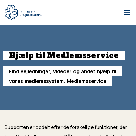
Gå
til
hovedindhold
Hjælp
til
Medlemsservice
Find
vejledninger,
videoer
og
andet
hjælp
til
vores
medlemssystem,
Medlemsservice
Supporten er opdelt efter de forskellige funktioner, der