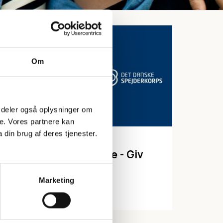
Om
 Vi deler også oplysninger om
e. Vores partnere kan
din brug af deres tjenester.
ØKONOMI
Det Gode Testamente - Giv
spejder videre
Marketing
LÆS MERE