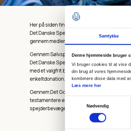
Her på siden finder du muligheder for at støtt
Det Danske Spejderkorps på andre måder en
Samtykke
gennem medlemsskab.
Gennem Sølvspejderkonceptet kan du støtt
Denne hjemmeside bruger c
Det Danske Spejderkorps på månedlig basis
Vi bruger cookies til at vise 
med et valgfrit beløb, eller give en
din brug af vores hjemmeside
enkeltdonation.
kombinere disse data med andr
Læs mere her
Gennem Det Gode Testamente kan du
Samtykkevalg
testamentere en del din arv til
Nødvendig
spejderbevægelsen.