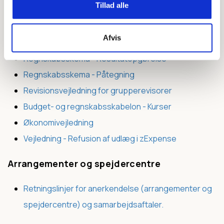
Tillad alle
DDS Bilag ved samkørselstjenester
DDS Telefonbilag
Afvis
Regnskabsskema - Balance
Regnskabsskema - Resultatopgørelse
Regnskabsskema - Påtegning
Revisionsvejledning for grupperevisorer
Budget- og regnskabsskabelon - Kurser
Økonomivejledning
Vejledning - Refusion af udlæg i zExpense
Arrangementer og spejdercentre
Retningslinjer for anerkendelse (arrangementer og
spejdercentre) og samarbejdsaftaler.