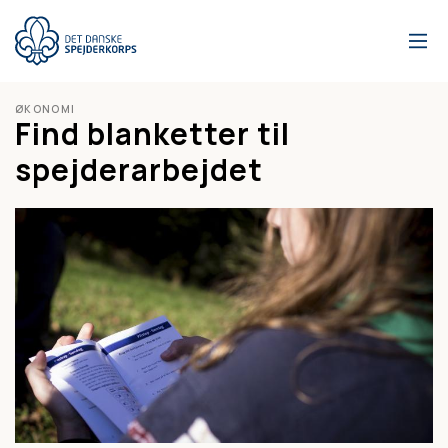
Gå
til
hovedindhold
ØKONOMI
Find blanketter til
spejderarbejdet