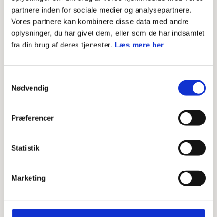
kan du finde mere information om de retningslinjer og
partnere inden for sociale medier og analysepartnere.
love, som gør sig gældende i Det Danske Spejderkorps.
Vores partnere kan kombinere disse data med andre
oplysninger, du har givet dem, eller som de har indsamlet
Bekræftelse af medlemstal
fra din brug af deres tjenester.
Læs mere her
Vejledning til bekræftelse af medlemstal
Samtykkevalg
Nødvendig
Indberetning
Indberetning efter grupperådsmøde
Præferencer
Vedtægtsskema
Statistik
Regnskab
Marketing
DDS Afregningsark
DDS Kørselsbilag 2026
DDS Kørebog 2026