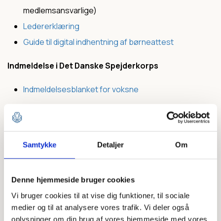
medlemsansvarlige)
Ledererklæring
Guide til digital indhentning af børneattest
Indmeldelse i Det Danske Spejderkorps
Indmeldelsesblanket for voksne
Indmeldelse af spejdere foregår i Medlemsservice
via https://medlem.dds.dk/member/signup/XXXX (X'er
udskiftes med gruppenummer
Samtykke
Detaljer
Om
f.eks. https://medlem.dds.dk/member/signup/7950)
Denne hjemmeside bruger cookies
Love og vejledninger
Vi bruger cookies til at vise dig funktioner, til sociale
medier og til at analysere vores trafik. Vi deler også
Under afsnittet "
Vejledninger & guidelines
" her på dds.dk
oplysninger om din brug af vores hjemmeside med vores