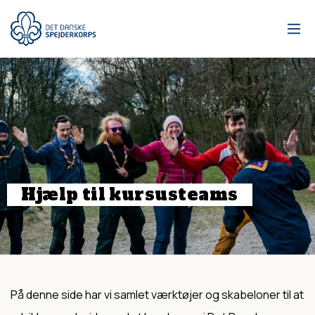
Gå
til
hovedindhold
Hjælp
til
kursusteams
På denne side har vi samlet værktøjer og skabeloner til at