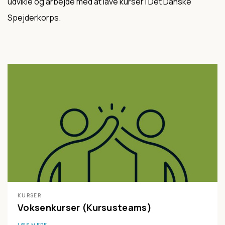
udvikle og arbejde med at lave kurser i Det Danske
Spejderkorps.
KURSER
Voksenkurser (Kursusteams)