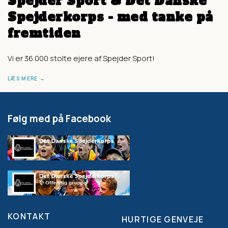
Spejder Sport & Det Danske
Spejderkorps - med tanke på
fremtiden
Vi er 36.000 stolte ejere af Spejder Sport!
LÆS MERE
Følg med på Facebook
KONTAKT
HURTIGE GENVEJE