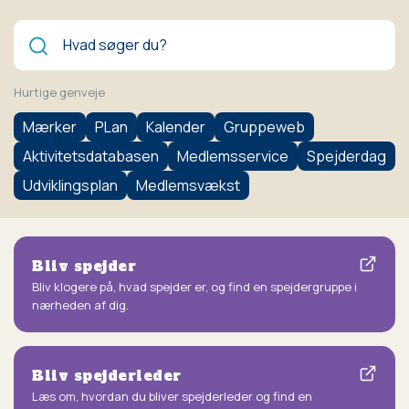
Søg
Hurtige genveje
Mærker
PLan
Kalender
Gruppeweb
Aktivitetsdatabasen
Medlemsservice
Spejderdag
Udviklingsplan
Medlemsvækst
Bliv spejder
Bliv klogere på, hvad spejder er, og find en spejdergruppe i
nærheden af dig.
Bliv spejderleder
Læs om, hvordan du bliver spejderleder og find en