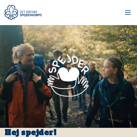
Gå
til
hovedindhold
Hej spejder!