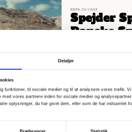
BØRN OG UNGE
Spejder S
Danske Sp
tanke på 
Detaljer
Vi er 36.000 stolte ejere af
LÆS MERE
ookies
dig funktioner, til sociale medier og til at analysere vores trafik.
 med vores partnere inden for sociale medier og analysepartner
e oplysninger, du har givet dem, eller som de har indsamlet fra 
Præferencer
Statistik