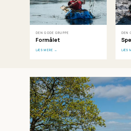
DEN GODE GRUPPE
DEN 
Formålet
Spe
LÆS MERE
LÆS 