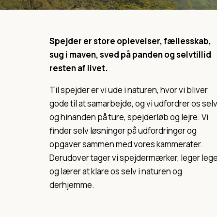
Spejder er store oplevelser, fællesskab,
sug i maven, sved på panden og selvtillid
resten af livet.
Til spejder er vi ude i naturen, hvor vi bliver
gode til at samarbejde, og vi udfordrer os sel
og hinanden på ture, spejderløb og lejre. Vi
finder selv løsninger på udfordringer og
opgaver sammen med vores kammerater.
Derudover tager vi spejdermærker, leger leg
og lærer at klare os selv i naturen og
derhjemme.