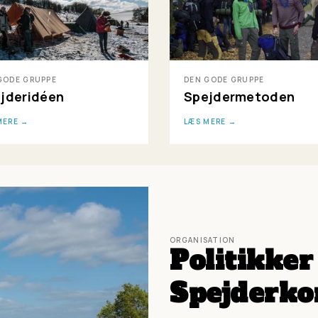
GODE GRUPPE
DEN GODE GRUPPE
jderidéen
Spejdermetoden
MERE
LÆS MERE
ORGANISATION
Politikker
Spejderko