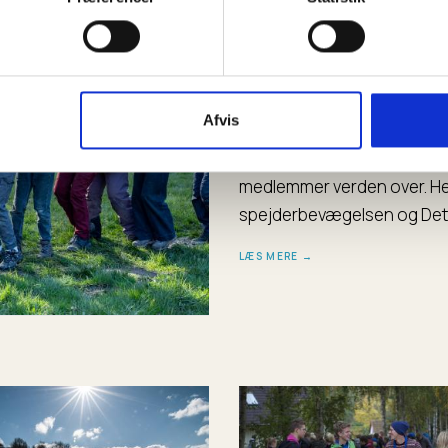
ORGANISATION
Spejderbe
Afvis
Spejderbevægelsen startede 
medlemmer verden over. Her 
spejderbevægelsen og Det
LÆS MERE