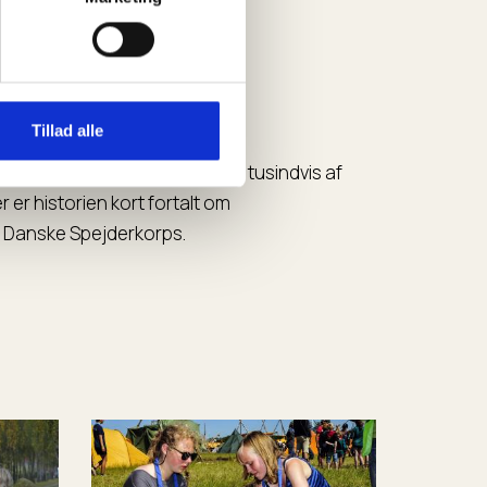
vægelsen
Tillad alle
i England i 1907 og har i dag tusindvis af
er historien kort fortalt om
 Danske Spejderkorps.