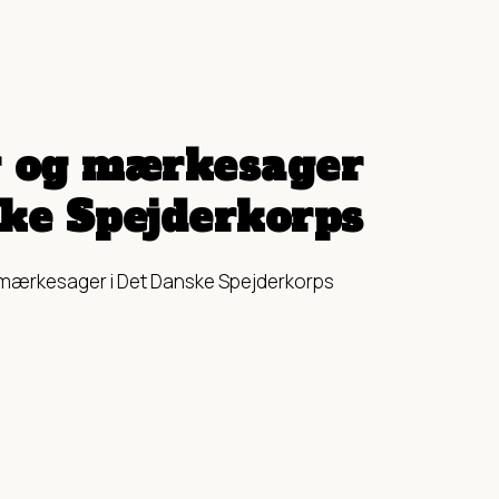
r og mærkesager
ske Spejderkorps
g mærkesager i Det Danske Spejderkorps