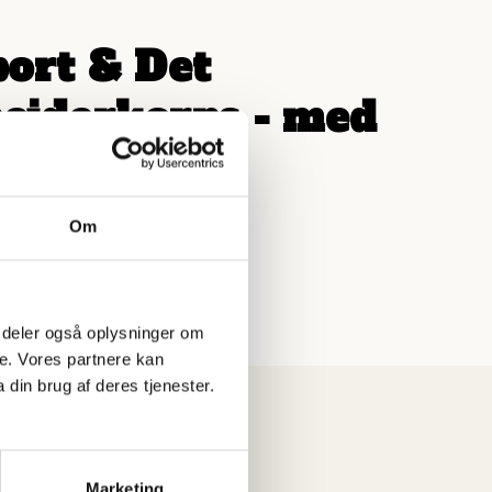
port & Det
ejderkorps - med
fremtiden
Om
 Spejder Sport!
 Vi deler også oplysninger om
e. Vores partnere kan
din brug af deres tjenester.
Marketing