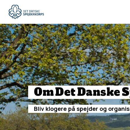
Gå
til
hovedindhold
Om
Det
Danske
S
Bliv
klogere
på
spejder
og
organis