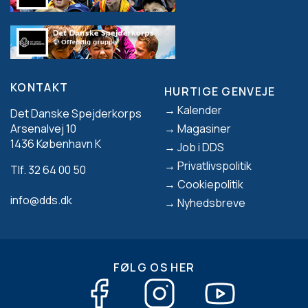
KONTAKT
HURTIGE GENVEJE
Footer
Kalender
Det Danske Spejderkorps
Magasiner
Arsenalvej 10
1436 København K
Job i DDS
Privatlivspolitik
Tlf. 32 64 00 50
Cookiepolitik
info@dds.dk
Nyhedsbreve
FØLG OS HER