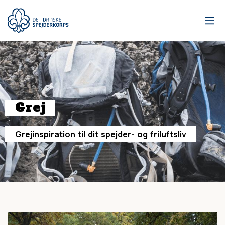
Gå
til
hovedindhold
Grej
Grejinspiration
til
dit
spejder-
og
friluftsliv