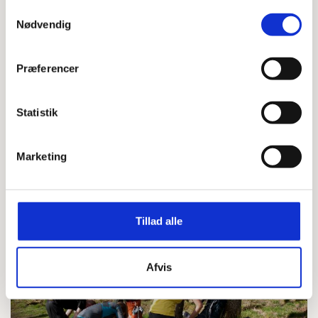
Samtykkevalg
Nødvendig
Præferencer
Statistik
Marketing
GREJ
Uld: Naturens vidundermateriale
LÆS MERE
Tillad alle
Afvis