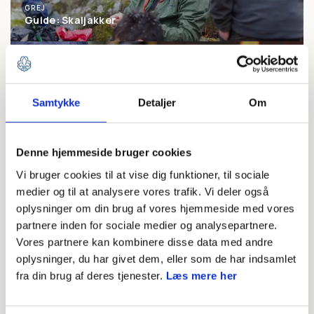
GREJ
Guide: Skaljakker
Samtykke
Detaljer
Om
FRILUFTSLIV
AKTIVITETER
Guide: Godt friluftstøj
Guide: Lav din egen
til børn
spritbrænder
Denne hjemmeside bruger cookies
Vi bruger cookies til at vise dig funktioner, til sociale
medier og til at analysere vores trafik. Vi deler også
oplysninger om din brug af vores hjemmeside med vores
partnere inden for sociale medier og analysepartnere.
PÅ TUR
Guide: Tre måder at brygge god kaffe i naturen
Vores partnere kan kombinere disse data med andre
oplysninger, du har givet dem, eller som de har indsamlet
fra din brug af deres tjenester.
Læs mere her