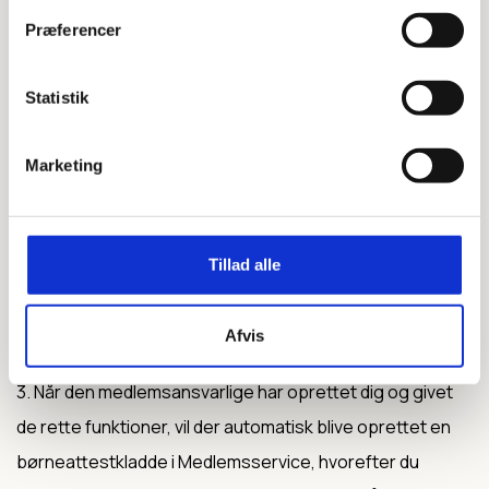
BØRNEATTEST
Præferencer
Sådan bliver du godkendt leder:
Statistik
1. Udfyld en
ledererklæring
. Husk at gruppens forperson
Marketing
også skal underskrive erklæringen. Erklæringen skal
opbevares hos gruppen og ikke hos Korpskontoret.
Tillad alle
2. Hvis du ikke allerede er oprettet i Medlemsservice, skal
den medlemsansvarlige oprette dig i systemet og tildele
Afvis
de funktioner, der er nødvendige
3. Når den medlemsansvarlige har oprettet dig og givet
de rette funktioner, vil der automatisk blive oprettet en
børneattestkladde i Medlemsservice, hvorefter du