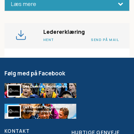
Læs mere
For hvem skal der indhentes
Ledererklæring
børneattest?
HENT
SEND PÅ MAIL
Alle foreninger har pligt til at indhente børneattest
på alle personer (inkl. forældre, hjælpere m.v.), der:
Følg med på Facebook
• har direkte kontakt og ansvar i arbejdet med børn
under 15 år i deres foreningsarbejde.
• deltager i aktiviteter mere end 3 gange i løbet af 3
måneder, eller i en sammenhængende periode af
mere end 1 uges varighed.
Du kan i teksten nedenfor se flere eksempler på,
KONTAKT
HURTIGE GENVEJE