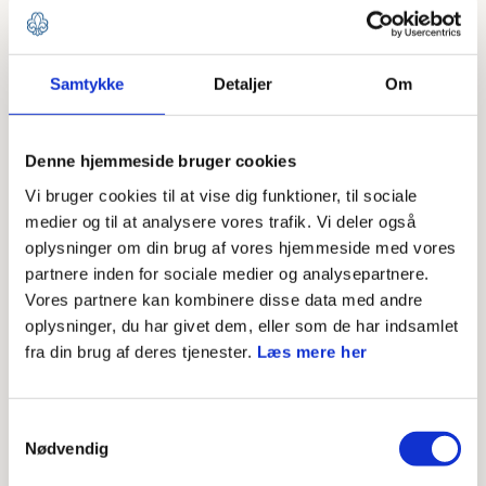
medlemmet får logget ind i Medlemsservice med det
samme og er hurtig til at godkende i e-boks, vil der som
oftest ikke gå mere end en uge inden
Samtykke
Detaljer
Om
børneattestanmodningen er færdigbehandlet.
Denne hjemmeside bruger cookies
Det er vigtig, at lederne får tildelt de relevante
Vi bruger cookies til at vise dig funktioner, til sociale
børneattestkrævende funktioner i Medlemsservice, så
medier og til at analysere vores trafik. Vi deler også
snart de starter med at varetage dem, så indhentningen
oplysninger om din brug af vores hjemmeside med vores
af børneattesten startes så hurtigt som muligt.
partnere inden for sociale medier og analysepartnere.
Vores partnere kan kombinere disse data med andre
Husk, at det er enhedens ansvar at sikre, at alle relevante
oplysninger, du har givet dem, eller som de har indsamlet
fra din brug af deres tjenester.
Læs mere her
personer har en godkendt børneattest.
Samtykkevalg
Nødvendig
GUIDE TIL DIGITAL INDHENTNING AF