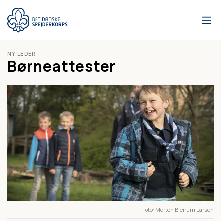
Gå
til
hovedindhold
NY LEDER
Børneattester
Foto
Morten Bjerrum Larsen