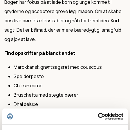
Bogen har fokus på at lade børn og unge komme til
gryderne og acceptere grove løg i maden. Om at skabe
positive børnefællesskaber og håb for fremtiden. Kort
sagt: Det er bålmad, der er mere bæredygtig, smagfuld
og sjov at lave.
Find opskrifter på blandt andet:
Marokkansk grøntsagsret med couscous
Spejderpesto
Chili sin carne
Bruschetta med stegte pærer
Dhal deluxe
Svampegyros med tzatziki og fladbrød
Beluga bolognese