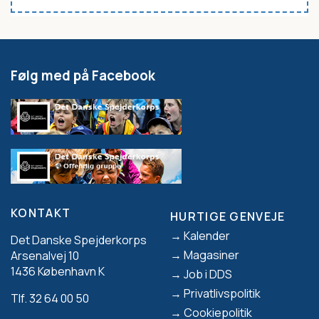
Følg med på Facebook
KONTAKT
HURTIGE GENVEJE
Footer
Kalender
Det Danske Spejderkorps
Magasiner
Arsenalvej 10
1436 København K
Job i DDS
Privatlivspolitik
Tlf. 32 64 00 50
Cookiepolitik