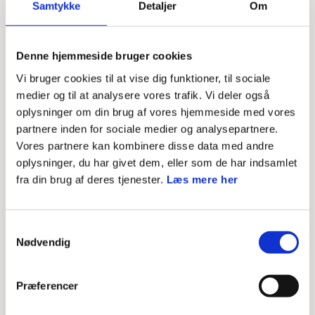
Minutgrød med yoghurtskum
Samtykke
Detaljer
Om
Græskarsuppe
Snickerskage med cornflakes
Denne hjemmeside bruger cookies
Vi bruger cookies til at vise dig funktioner, til sociale
medier og til at analysere vores trafik. Vi deler også
oplysninger om din brug af vores hjemmeside med vores
De fem nye spejdermærker med kogebogen og grøn
partnere inden for sociale medier og analysepartnere.
mad i fokus:
Vores partnere kan kombinere disse data med andre
oplysninger, du har givet dem, eller som de har indsamlet
fra din brug af deres tjenester.
Læs mere her
SANS MADEN
Mikro
Samtykkevalg
Nødvendig
Præferencer
DE FEM SMAGE
Mini