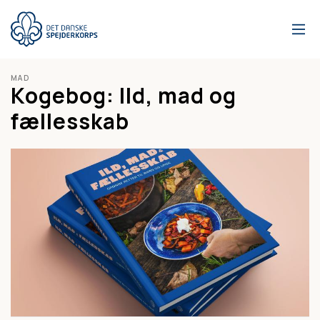
Gå
til
hovedindhold
MAD
Kogebog: Ild, mad og
fællesskab