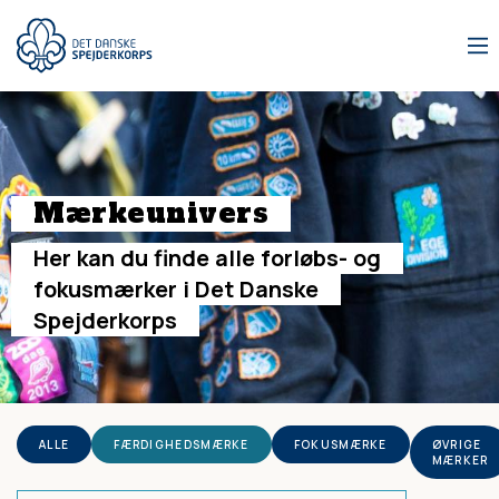
Gå
til
hovedindhold
Mærkeunivers
Her
kan
du
finde
alle
forløbs-
og
fokusmærker
i
Det
Danske
Spejderkorps
ALLE
FÆRDIGHEDSMÆRKE
FOKUSMÆRKE
ØVRIGE
MÆRKER