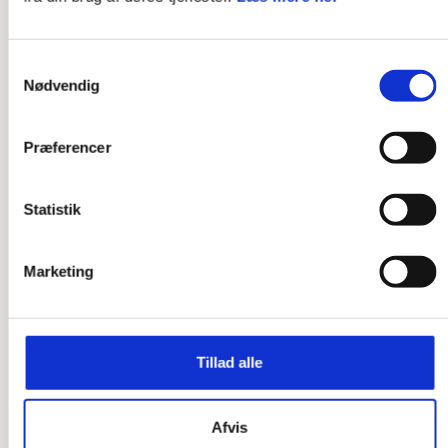
FÆRDIGHEDSMÆRKE
Spejderbevægelse (1000 km + 2000 km)
Samtykkevalg
Nødvendig
LÆS MERE
Præferencer
Statistik
Marketing
Tillad alle
FÆRDIGHEDSMÆRKE
Svømmer
Afvis