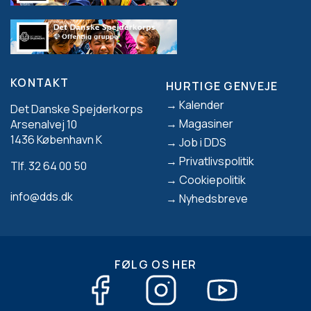
KONTAKT
HURTIGE GENVEJE
Footer
Kalender
Det Danske Spejderkorps
Magasiner
Arsenalvej 10
1436 København K
Job i DDS
Privatlivspolitik
Tlf. 32 64 00 50
Cookiepolitik
info@dds.dk
Nyhedsbreve
FØLG OS HER