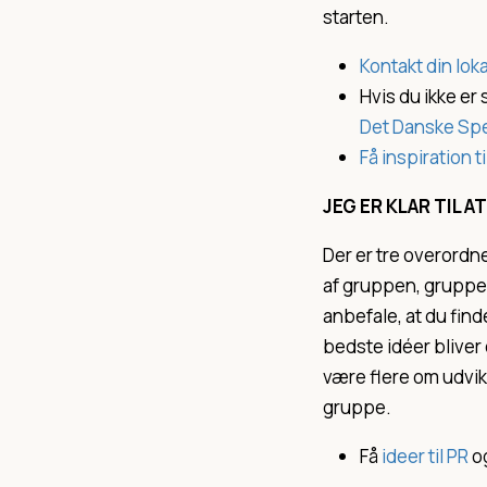
starten.
Kontakt din lok
Hvis du ikke er 
Det Danske Spe
Få inspiration 
JEG ER KLAR TIL A
Der er tre overordn
af gruppen, gruppens
anbefale, at du find
bedste idéer bliver
være flere om udvikl
gruppe.
Få
ideer til PR
o