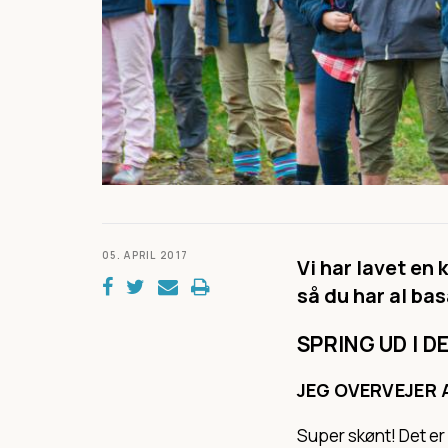
05. APRIL 2017
Vi har lavet en 
så du har al bas
SPRING UD I D
JEG OVERVEJER 
Super skønt! Det er 