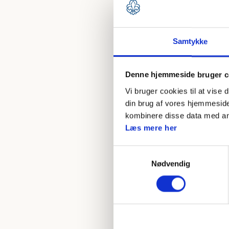
Gruppens økonom
Det Danske Spejderko
Samtykke
gruppe, men I skal
sammen i den fremti
Denne hjemmeside bruger c
Læs om
opstar
Vi bruger cookies til at vise 
Læs nogle
gen
din brug af vores hjemmeside
kombinere disse data med andr
Et sted at være
Læs mere her
Kommunen er forp
Samtykkevalg
de anerkender 
Nødvendig
VI ER KLAR TIL A
Gruppen bliver 
og I bør sætte j