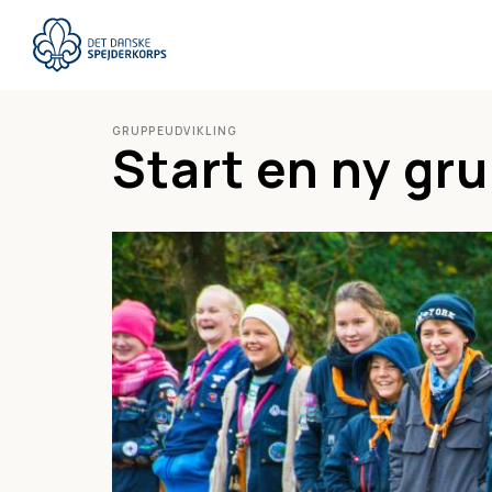
Gå
til
hovedindhold
GRUPPEUDVIKLING
Start en ny gr