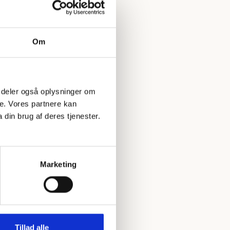
Om
 Vi deler også oplysninger om
e. Vores partnere kan
din brug af deres tjenester.
Marketing
Tillad alle