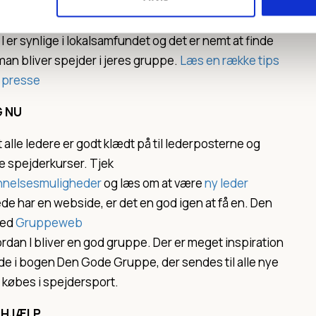
uppen, skal I fordele poster til både ledere og
æs mere om
bestyrelsesarbejde her
t I er synlige i lokalsamfundet og det er nemt at finde
man bliver spejder i jeres gruppe.
Læs en række tips
g presse
G NU
at alle ledere er godt klædt på til lederposterne og
ge spejderkurser. Tjek
nnelsesmuligheder
og læs om at være
ny leder
rede har en webside, er det en god igen at få en. Den
 med
Gruppeweb
vordan I bliver en god gruppe. Der er meget inspiration
nde i bogen Den Gode Gruppe, der sendes til alle nye
 købes i spejdersport.
R HJÆLP