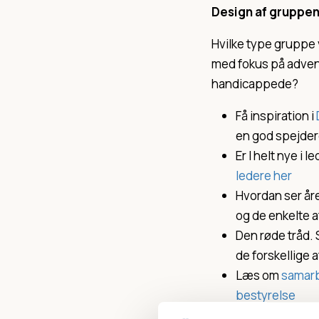
Design af gruppe
Hvilke type gruppe 
med fokus på advent
handicappede?
Få inspiration i
en god spejde
Er I helt nye i l
ledere her
Hvordan ser åre
og de enkelte a
Den røde tråd.
de forskellige
Læs om
samarb
bestyrelse