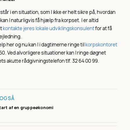
 står i en situation, som I ikke er helt sikre på, hvordan
kan I naturligvis få hjælp fra korpset. I er altid
at
kontakte jeres lokale udviklingskonsulent
for at få
vejledning.
lp her og nu kan I i dagtimerne ringe til
korpskontoret
 50. Ved alvorligere situationer kan I ringe døgnet
ts akutte rådgivningstelefon tlf. 32 64 00 99.
 OGSÅ
tart af en gruppeøkonomi