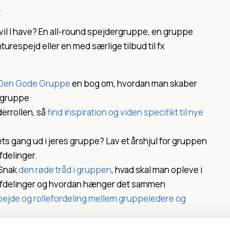
n
vil I have? En all-round spejdergruppe, en gruppe
urespejd eller en med særlige tilbud til fx
Den Gode Gruppe
en bog om, hvordan man skaber
rgruppe
ederrollen, så
find inspiration og viden specifikt til nye
ts gang ud i jeres gruppe? Lav et årshjul for gruppen
fdelinger.
 Snak
den røde tråd i gruppen
, hvad skal man opleve i
 afdelinger og hvordan hænger det sammen
ejde og rollefordeling mellem gruppeledere og