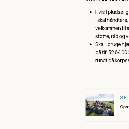
Hvis I pludselig
I skal håndtere, 
velkommen til 
støtte, råd og 
Skal I bruge hjæ
på tlf. 32 64 00
rundt på korpse
SE
Ops