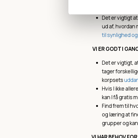
Når I stifter gr
bestyrelse. L
Det er vigtigt a
ud af, hvordan 
til synlighed o
VI ER GODT I GAN
Det er vigtigt, 
tager forskelli
korpsets
udda
Hvis I ikke alle
kan I få gratis
Find frem til h
og læring at fi
grupper og kan
VI HAR BEHOV FO