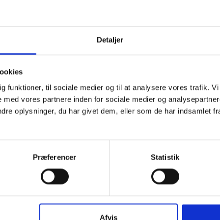
i
rps kan give et starttilskud til opstart jeres
Detaljer
 lægge et budget for, hvordan økonomien hænger
dige drift.
ookies
t af en gruppeøkonomi
dig funktioner, til sociale medier og til at analysere vores trafik.
erelle gode råd om gruppens økonomi
 med vores partnere inden for sociale medier og analysepartner
e oplysninger, du har givet dem, eller som de har indsamlet fra 
ligtet til at give jer lokaler og støtte jeres drift, hvis
jer som forening. Læs mere i folkeoplsyningsloven
Præferencer
Statistik
T STARTE GRUPPEN
officielt stiftet ved en stiftende generalforsamling
er godt ind i formalia.
Afvis