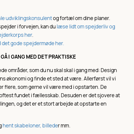
ale udviklingskonsulent
og fortæl om dine planer.
spejder i forvejen, kan du
læse lidt om spejderliv og
jderkorps her
.
til det gode spejdermøde her.
T GÅ I GANG MED DET PRAKTISKE
ede områder, som du nu skal skal i gang med: Design
 økonomi og finde et sted at være. Allerførst vil vi
er flere, som gerne vil være med i opstarten. De
 oftest fundet i fællesskab. Desuden er det sjovere at
ingen, og det er et stort arbejde at opstarte en
g
hent skabeloner, billede
r mm.