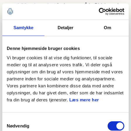
udviklingskonsulent
fra jeres område. Divisionen kan
også søge kommunale puljer om penge til at starte
en nye gruppe.
Samtykke
Detaljer
Om
Find penge til spejd
Søg forskellige fonde, lokale
banker, firmaer eller kommunen om
støtte til jeres
Denne hjemmeside bruger cookies
spejdergruppe
. Find flere fonde og legater på
Vi bruger cookies til at vise dig funktioner, til sociale
Legathåndbogen
.
medier og til at analysere vores trafik. Vi deler også
Kommunalt tilskud
Kommunes skal ifølge
oplysninger om din brug af vores hjemmeside med vores
partnere inden for sociale medier og analysepartnere.
folkeoplysningsloven
yde tilskud til foreninger. I skal
Vores partnere kan kombinere disse data med andre
søge om at blive godkendt som forening.
oplysninger, du har givet dem, eller som de har indsamlet
fra din brug af deres tjenester.
Læs mere her
Registreringer
I skal have en bankkonto til kontingentindbetalinger
Samtykkevalg
Nødvendig
og kommunalt tilskud. Vi anbefaler, at I bruger en