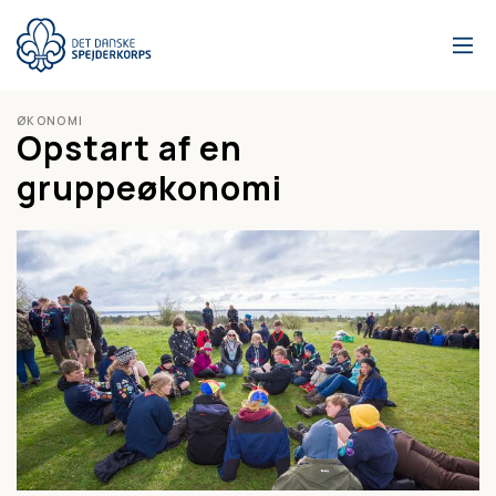
Gå
til
hovedindhold
ØKONOMI
Opstart af en
gruppeøkonomi