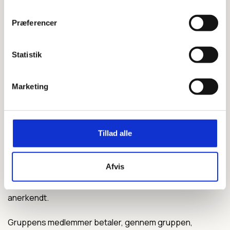
konto til alle ind- og udbetalinger.
Præferencer
CVR nummer
Gruppen skal have et CVR nummer,
som I kan oprette gratis på
Statistik
https://indberet.virk.dk/myndigheder/stat/ERST/Frivill
(vælg Frivillig forening) med et personligt NemID.
Marketing
Regnskab og kontingentopkrævning
Korpsets system medlemsservice
www.medlem.dds.dk
Tillad alle
kan I bruge til at holde styr på jeres regnskab,
kontingentopkrævninger og medlemmer. Gruppen bliver
Afvis
automatiske oprettet i Medlemsservice når gruppen er
anerkendt.
Gruppens medlemmer betaler, gennem gruppen,