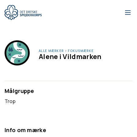
Gå
til
hovedindhold
ALLE MÆRKER
›
FOKUSMÆRKE
Alene i Vildmarken
Målgruppe
Trop
Info om mærke