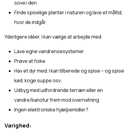
sove i den.
Finde spiselige planter i naturen og lave et måltid,
hvor de indgår.
Yderligere idéer, I
kan
vælge at arbejde med:
Lave egne vandrensesystemer
Prøve at fiske
Hav et dyr med, I kan tilberede og spise – og spise
kød, koge suppe osv.
Udbyg med udfordrende terræn eller en
vandre/kanotur frem mod overnatning.
Ingen elektroniske hjælpemidler?
Varighed: