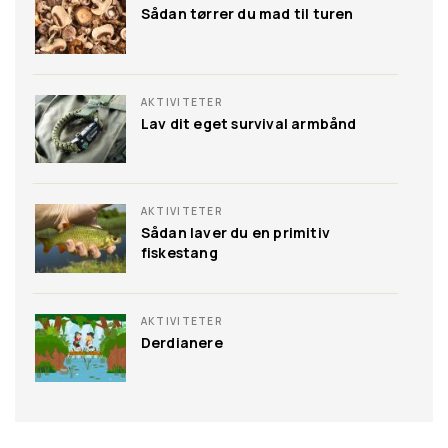
Sådan tørrer du mad til turen
Lejrplads
Tidspunkt
Transport
AKTIVITETER
Lav dit eget survival armbånd
Sikkerhed
- Leg: British Bulldog
AKTIVITETER
- Aktivitet: Vælg 10 ting patruljen må have med på
Sådan laver du en primitiv
fiskestang
tur (omfatter ikke tøj, rygsæk, fælles mad og
førstehjælpskit samt personligt udstyr som
AKTIVITETER
medicin el. lign.).
Derdianere
- Reflektion: Lyskryds evaluering
2. Møde