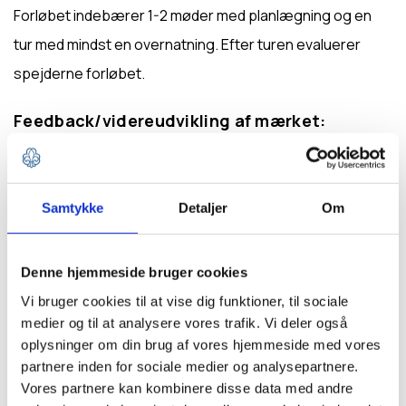
Forløbet indebærer 1-2 møder med planlægning og en
tur med mindst en overnatning. Efter turen evaluerer
spejderne forløbet.
Feedback/videreudvikling af mærket:
Har du en velegnet aktivitet eller en idé til, hvordan
mærket kunne tilpasses/videreudvikles? Så skriv til
Samtykke
Detaljer
Om
program@dds.dk
Denne hjemmeside bruger cookies
Forslag til forløb
Vi bruger cookies til at vise dig funktioner, til sociale
medier og til at analysere vores trafik. Vi deler også
oplysninger om din brug af vores hjemmeside med vores
Årstid:
ALENE I VILDMARKEN - MÆRKEBESKRIVELSE
partnere inden for sociale medier og analysepartnere.
Vores partnere kan kombinere disse data med andre