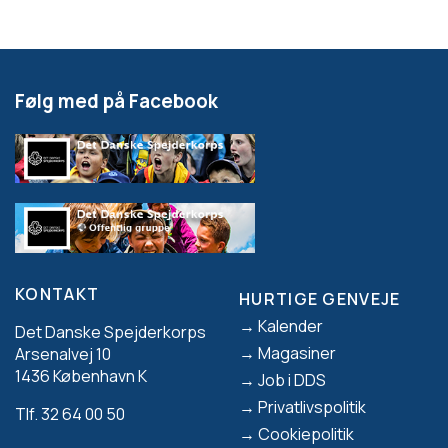
- Aktivitet: Planlægning af tur
Pakke materialer
Følg med på Facebook
Planlægge indkøb
- Leg: Derdianerleg
- Aktivitet: Derdianerleg fortsat
- Reflektion: Stilleevaluering
KONTAKT
Tur
HURTIGE GENVEJE
Footer
Kalender
Det Danske Spejderkorps
- Aktivitet: Bygge bivuakker af naturens materialer
Magasiner
Arsenalvej 10
1436 København K
Job i DDS
- Leg: Lave mad hvor der indgår spiselige planter
Privatlivspolitik
Tlf. 32 64 00 50
Cookiepolitik
- Aktivitet: Tappe birkesaft