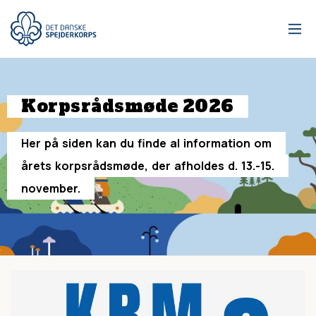
Gå
til
hovedindhold
Korpsrådsmøde
2026
Her
på
siden
kan
du
finde
al
information
om
årets
korpsrådsmøde,
der
afholdes
d.
13.-15.
november.