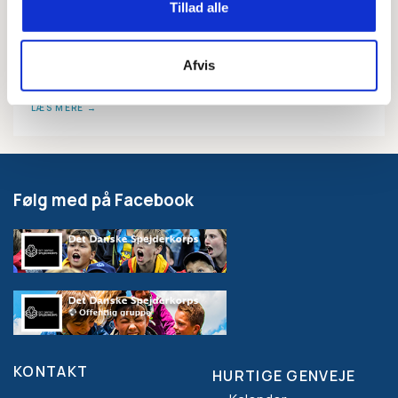
Tillad alle
ØKONOMI
Det Danske Spejderkorps investerer i
Afvis
fremtiden med regnskab for 2025
LÆS MERE
Følg med på Facebook
KONTAKT
HURTIGE GENVEJE
Footer