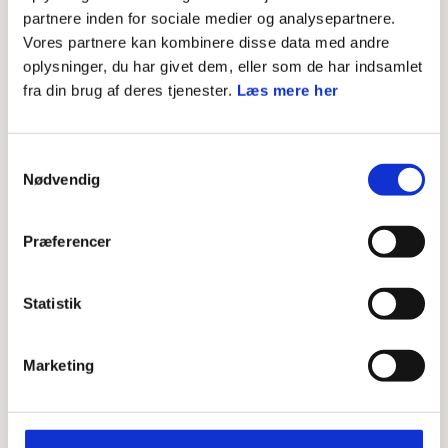
partnere inden for sociale medier og analysepartnere.
Vores partnere kan kombinere disse data med andre
oplysninger, du har givet dem, eller som de har indsamlet
fra din brug af deres tjenester.
Læs mere her
ORGANISATION
Forslagsskabelon til korpsrådsmøde
Samtykkevalg
LÆS MERE
Nødvendig
Præferencer
Statistik
Marketing