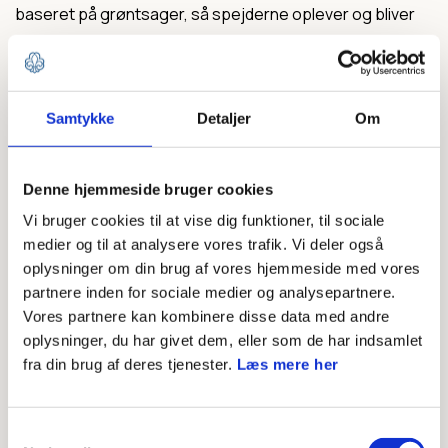
baseret på grøntsager, så spejderne oplever og bliver
fortrolige med bæredygtig mad. Vi reducerer vores
madspild og klimaaftryk gennem planlægning af mad med
bæredygtighed i højsædet.
” Fra korpsets
Samtykke
Detaljer
Om
bæredygtighedspolitik.
Det betyder at, i stil med de seneste 2 års
Denne hjemmeside bruger cookies
korpsrådsmøder, vil forplejningen igen i år være
Vi bruger cookies til at vise dig funktioner, til sociale
medier og til at analysere vores trafik. Vi deler også
vegetarisk, og det vil ikke være muligt at bestille et
oplysninger om din brug af vores hjemmeside med vores
alternativ med kød. Ambitionen er ikke kun at sigte efter
partnere inden for sociale medier og analysepartnere.
den nemme CO2-reduktion ved at fjerne kød fra menuen,
Vores partnere kan kombinere disse data med andre
oplysninger, du har givet dem, eller som de har indsamlet
men også at give deltagerne fornyet indsigt i, hvordan
fra din brug af deres tjenester.
Læs mere her
madlavning til spejder også kan gøres mere klimavenligt.
Det bliver aldrig perfekt, men det kan altid gøres lidt
Samtykkevalg