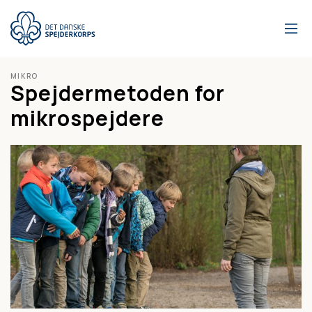
Gå
til
hovedindhold
MIKRO
Spejdermetoden for
mikrospejdere