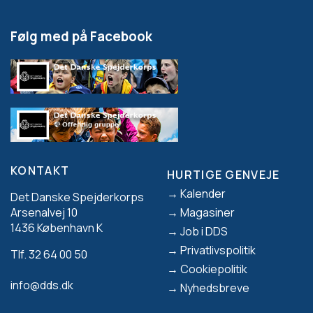
Følg med på Facebook
KONTAKT
HURTIGE GENVEJE
Footer
Kalender
Det Danske Spejderkorps
Magasiner
Arsenalvej 10
1436 København K
Job i DDS
Privatlivspolitik
Tlf. 32 64 00 50
Cookiepolitik
info@dds.dk
Nyhedsbreve