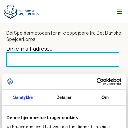
Gå
til
hovedindhold
Del
Spejdermetoden for mikrospejdere
fra Det Danske
Spejderkorps.
Din e-mail-adresse
Dit navn
Samtykke
Detaljer
Om
Send til
Denne hjemmeside bruger cookies
Vi bruger cookies til at vise dig funktioner, til sociale