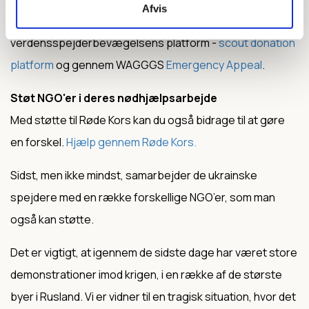
Afvis
I kan støtte den humanitære indsats igennem
verdensspejderbevægelsens platform -
scout donation
platform
og gennem WAGGGS
Emergency Appeal
.
Støt NGO'er i deres nødhjælpsarbejde
Med støtte til Røde Kors kan du også bidrage til at gøre
en forskel.
Hjælp gennem Røde Kors.
Sidst, men ikke mindst, samarbejder de ukrainske
spejdere med en række forskellige NGO’er, som man
også kan støtte.
Det er vigtigt, at igennem de sidste dage har været store
demonstrationer imod krigen, i en række af de største
byer i Rusland. Vi er vidner til en tragisk situation, hvor det