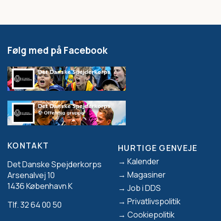
Følg med på Facebook
KONTAKT
HURTIGE GENVEJE
Footer
Kalender
Det Danske Spejderkorps
Magasiner
Arsenalvej 10
1436 København K
Job i DDS
Privatlivspolitik
Tlf. 32 64 00 50
Cookiepolitik