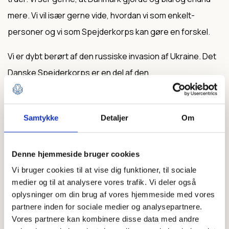
mere. Vi vil især gerne vide, hvordan vi som enkelt-
personer og vi som Spejderkorps kan gøre en forskel.
Vi er dybt berørt af den russiske invasion af Ukraine. Det
Danske Spejderkorps er en del af den
verdensomspændende spejderbevægelse, hvor vi altid
har stået sammen om at arbejde for fred, retfærdighed
Samtykke
Detaljer
Om
og menneskerettigheder. Det vil vi fortsætte med at
gøre. Vi tror på fredelig dialog og anerkender ikke krig og
vold som en løsning. Vores tanker er med Ukraine.
Denne hjemmeside bruger cookies
Vi bruger cookies til at vise dig funktioner, til sociale
Det er for os helt naturligt, at vi som spejdere spørger os
medier og til at analysere vores trafik. Vi deler også
selv ”Hvordan kan vi hjælpe?” – hvor er det sted, man kan
oplysninger om din brug af vores hjemmeside med vores
partnere inden for sociale medier og analysepartnere.
gøre en forskel?
Vores partnere kan kombinere disse data med andre