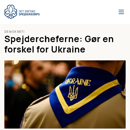
Gå
til
hovedindhold
DEMOKRATI
Spejdercheferne: Gør en
forskel for Ukraine