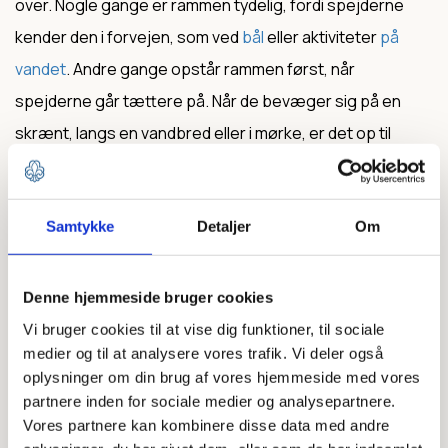
over. Nogle gange er rammen tydelig, fordi spejderne
kender den i forvejen, som ved
bål
eller aktiviteter
på
vandet
. Andre gange opstår rammen først, når
spejderne går tættere på. Når de bevæger sig på en
skrænt, langs en vandbred eller i mørke, er det op til
lederen at vurdere, hvad der giver mening i situationen.
Det er her dømmekraften bliver afgørende. Ikke for at
Samtykke
Detaljer
Om
tage det uforudsigelige væk, men for at gøre det muligt
at blive i det.
Denne hjemmeside bruger cookies
Vi bruger cookies til at vise dig funktioner, til sociale
medier og til at analysere vores trafik. Vi deler også
Leg med elementer - aktiviteter og
oplysninger om din brug af vores hjemmeside med vores
mærker
partnere inden for sociale medier og analysepartnere.
Vores partnere kan kombinere disse data med andre