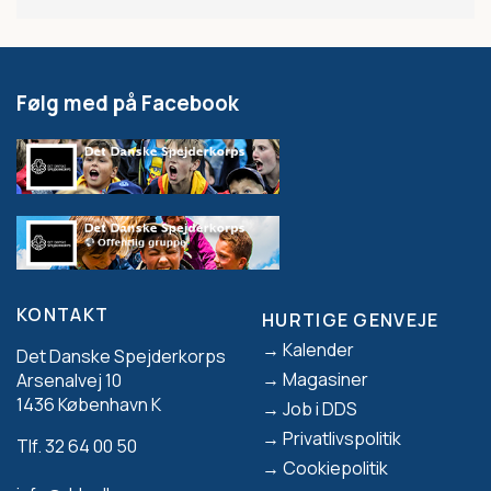
Følg med på Facebook
KONTAKT
HURTIGE GENVEJE
Footer
Kalender
Det Danske Spejderkorps
Magasiner
Arsenalvej 10
1436 København K
Job i DDS
Privatlivspolitik
Tlf. 32 64 00 50
Cookiepolitik