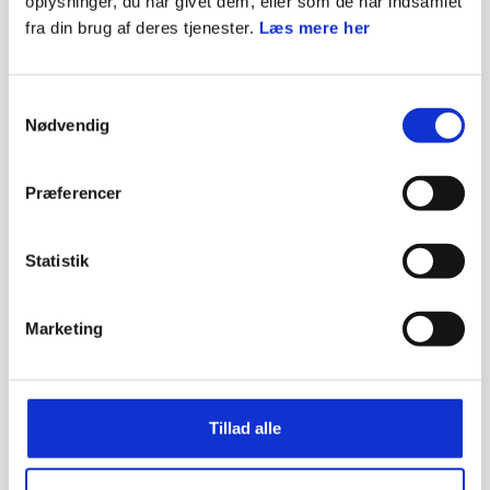
oplysninger, du har givet dem, eller som de har indsamlet
AKTIVITETER
fra din brug af deres tjenester.
Læs mere her
Vild ild
Samtykkevalg
Nødvendig
AKTIVITETER
Bål: Regler omkring bålet
Præferencer
HOW TO
Statistik
Guide: Tænd bål uden tændstikker
Marketing
AKTIVITETER
Bliv fortrolig med mørket
Tillad alle
NAT I NATUREN