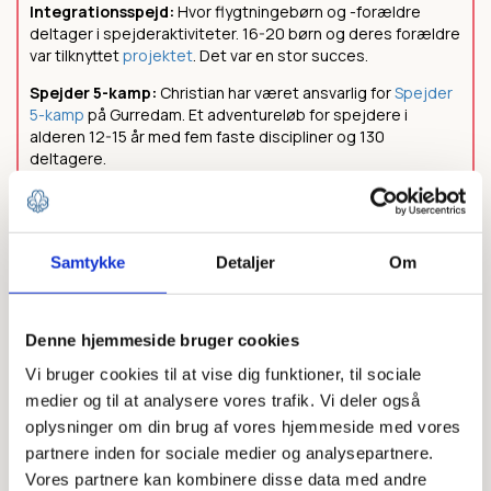
Integrationsspejd:
Hvor flygtningebørn og -forældre
deltager i spejderaktiviteter. 16-20 børn og deres forældre
var tilknyttet
projektet
. Det var en stor succes.
Spejder 5-kamp:
Christian har været ansvarlig for
Spejder
5-kamp
på Gurredam. Et adventureløb for spejdere i
alderen 12-15 år med fem faste discipliner og 130
deltagere.
Hjemløseprojektet:
Spejderne i Prins Hamlet har samlet
ind til en shelter til hjemløse, som de hjemløse kan bruge,
når hjemløsecentret lukker kl. 17. Shelteret har været flittigt
brugt af hjemløse. Projektet har også vundet Helsingørs
Samtykke
Detaljer
Om
innovationspris.
Denne hjemmeside bruger cookies
3: Kom i gang med fundraising
Vi bruger cookies til at vise dig funktioner, til sociale
medier og til at analysere vores trafik. Vi deler også
Kræver jeres projekt ekstra økonomi? Overvej at
oplysninger om din brug af vores hjemmeside med vores
fundraise til projektet. Fundraising lyder som en stor
partnere inden for sociale medier og analysepartnere.
Vores partnere kan kombinere disse data med andre
opgave, men er faktisk ikke så svært. Involvér gerne