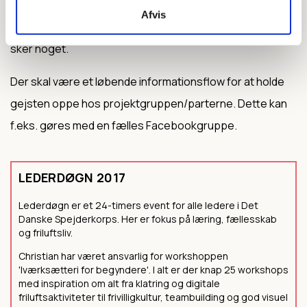
Informér alle spejdere/ledere/samarbejdspartnere om,
Afvis
hvordan det står til med projektet – også når der ikke
sker noget.
Der skal være et løbende informationsflow for at holde
gejsten oppe hos projektgruppen/parterne. Dette kan
f.eks. gøres med en fælles Facebookgruppe.
LEDERDØGN 2017
Lederdøgn er et 24-timers event for alle ledere i Det
Danske Spejderkorps. Her er fokus på læring, fællesskab
og friluftsliv.
Christian har været ansvarlig for workshoppen
'Iværksætteri for begyndere'. I alt er der knap 25 workshops
med inspiration om alt fra klatring og digitale
friluftsaktiviteter til frivilligkultur, teambuilding og god visuel