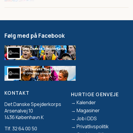
Følg med på Facebook
KONTAKT
HURTIGE GENVEJE
Footer
Kalender
Det Danske Spejderkorps
Magasiner
Arsenalvej 10
1436 København K
Job i DDS
Privatlivspolitik
Tlf. 32 64 00 50