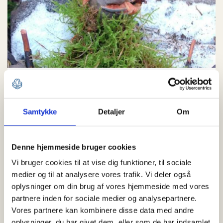
Træ-trolde
Spejderne bruger deres fantasi til at lave deres egen
skov-trold ud af materialer fra naturen. Aktiviteten er en
Samtykke
Detaljer
Om
del af Krible-Krable mærket.
Familiespejder
Denne hjemmeside bruger cookies
60-90 minutter
Vi bruger cookies til at vise dig funktioner, til sociale
medier og til at analysere vores trafik. Vi deler også
oplysninger om din brug af vores hjemmeside med vores
partnere inden for sociale medier og analysepartnere.
Vores partnere kan kombinere disse data med andre
oplysninger, du har givet dem, eller som de har indsamlet