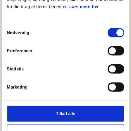
fra din brug af deres tjenester.
Læs mere her
Samtykkevalg
Nødvendig
Præferencer
Bhutanesisk bueskydning
Lær Bhutans nationalsport - Bueskydning. Du kan
desuden lære at lave din helt egen bue.
Statistik
Trop
Senior
Marketing
120+ minutter
Tillad alle