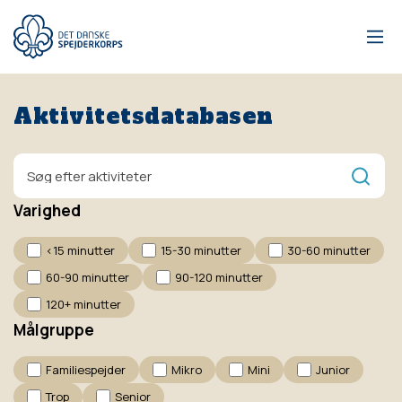
Gå
til
hovedindhold
Aktivitetsdatabasen
Fritekstsøgning
Varighed
<15 minutter
15-30 minutter
30-60 minutter
60-90 minutter
90-120 minutter
120+ minutter
Målgruppe
Familiespejder
Mikro
Mini
Junior
Trop
Senior