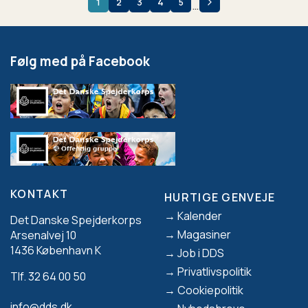
1
2
3
4
5
…
SIDEINDDELING
Følg med på Facebook
KONTAKT
HURTIGE GENVEJE
Footer
Kalender
Det Danske Spejderkorps
Magasiner
Arsenalvej 10
1436 København K
Job i DDS
Privatlivspolitik
Tlf. 32 64 00 50
Cookiepolitik
info@dds.dk