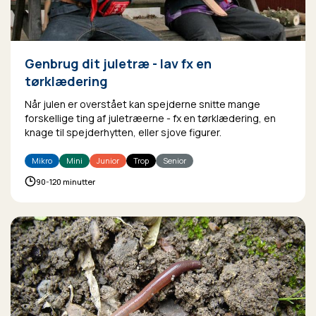
Genbrug dit juletræ - lav fx en
tørklædering
Når julen er overstået kan spejderne snitte mange
forskellige ting af juletræerne - fx en tørklædering, en
knage til spejderhytten, eller sjove figurer.
Mikro
Mini
Junior
Trop
Senior
90-120 minutter