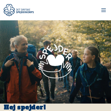
Gå
til
hovedindhold
Hej spejder!