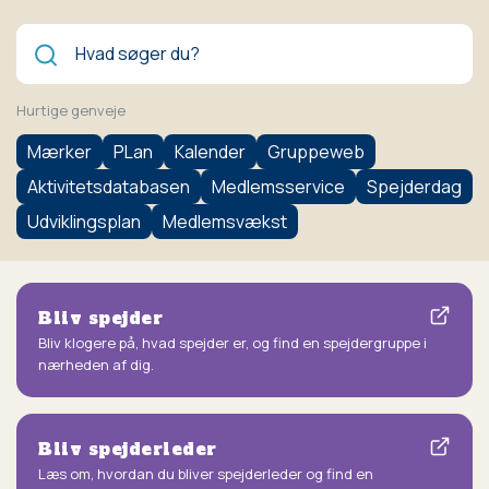
Søg
Hurtige genveje
Mærker
PLan
Kalender
Gruppeweb
Aktivitetsdatabasen
Medlemsservice
Spejderdag
Udviklingsplan
Medlemsvækst
Bliv spejder
Bliv klogere på, hvad spejder er, og find en spejdergruppe i
nærheden af dig.
Bliv spejderleder
Læs om, hvordan du bliver spejderleder og find en