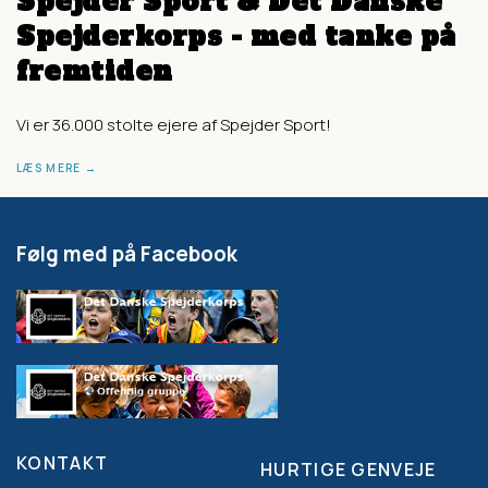
Spejder Sport & Det Danske
Spejderkorps - med tanke på
fremtiden
Vi er 36.000 stolte ejere af Spejder Sport!
LÆS MERE
Følg med på Facebook
KONTAKT
HURTIGE GENVEJE