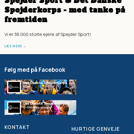
Spejder Sport & Det Danske
Spejderkorps - med tanke på
fremtiden
Vi er 36.000 stolte ejere af Spejder Sport!
LÆS MERE
Følg med på Facebook
KONTAKT
HURTIGE GENVEJE