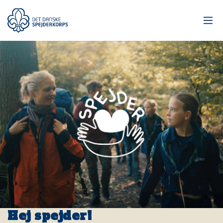
Gå
til
hovedindhold
Hej spejder!