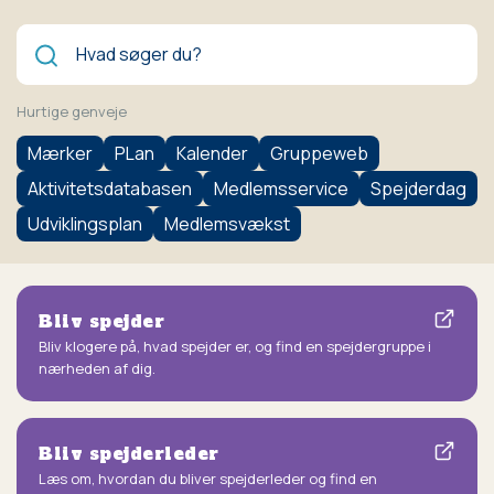
Søg
Hurtige genveje
Mærker
PLan
Kalender
Gruppeweb
Aktivitetsdatabasen
Medlemsservice
Spejderdag
Udviklingsplan
Medlemsvækst
Bliv spejder
Bliv klogere på, hvad spejder er, og find en spejdergruppe i
nærheden af dig.
Bliv spejderleder
Læs om, hvordan du bliver spejderleder og find en