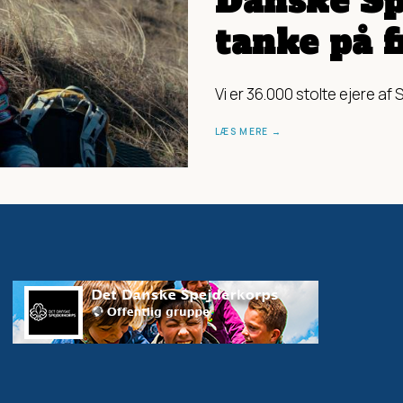
Danske Sp
tanke på 
Vi er 36.000 stolte ejere af
LÆS MERE