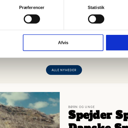
Præferencer
Statistik
FRILUFTSLIV
Fyld vaskemaskinerne med jord
LÆS MERE
Afvis
ALLE NYHEDER
BØRN OG UNGE
Spejder S