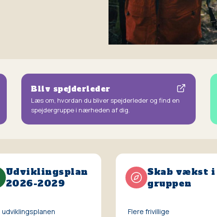
Bliv spejderleder
Læs om, hvordan du bliver spejderleder og find en
spejdergruppe i nærheden af dig.
Udviklingsplan
Skab vækst i
2026-2029
gruppen
udviklingsplanen
Flere frivillige