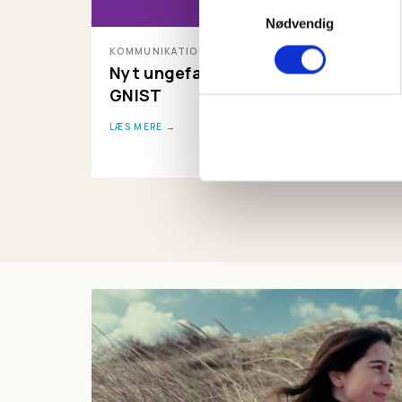
Samtykkevalg
Nødvendig
KOMMUNIKATION
Nyt ungefællesskab: Bliv en del af
GNIST
LÆS MERE