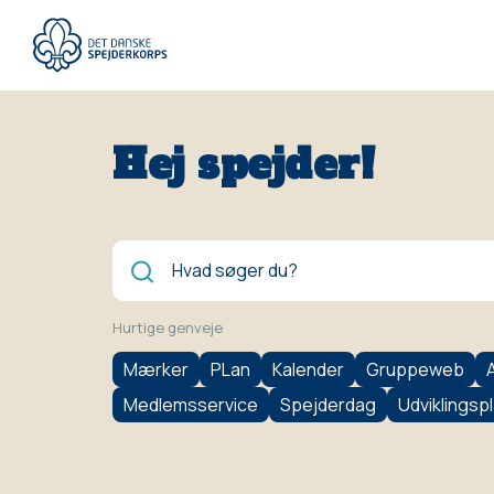
Gå
til
hovedindhold
Hej spejder!
Søg
Hurtige genveje
Mærker
PLan
Kalender
Gruppeweb
Medlemsservice
Spejderdag
Udviklingsp