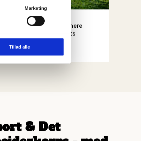
Marketing
ORGANISATION
Ny bevilling skal skabe mere
biodiversitet på korpsets
ejendomme
Tillad alle
LÆS MERE
port & Det