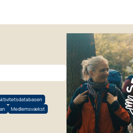
Aktivitetsdatabasen
lan
Medlemsvækst