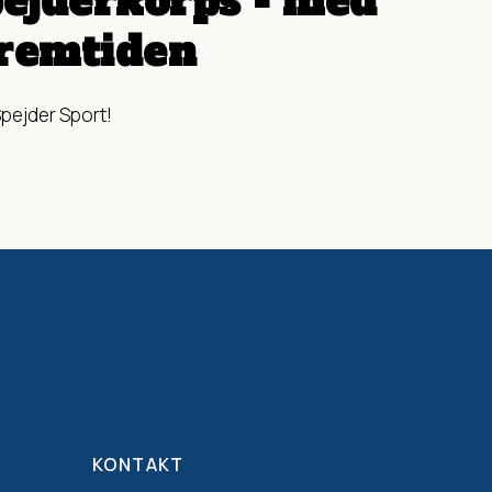
ejderkorps - med
fremtiden
 Spejder Sport!
KONTAKT