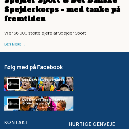
Spejder Sport & Det Danske
Spejderkorps - med tanke på
fremtiden
Vi er 36.000 stolte ejere af Spejder Sport!
LÆS MERE
Følg med på Facebook
KONTAKT
HURTIGE GENVEJE