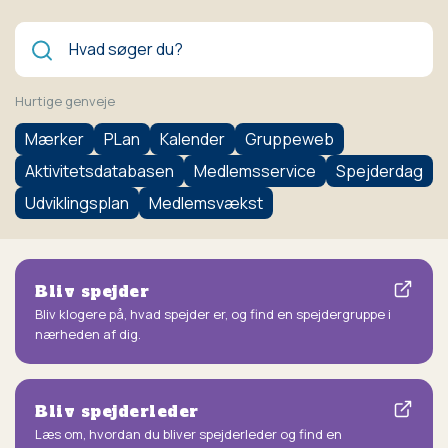
Søg
Hurtige genveje
Mærker
PLan
Kalender
Gruppeweb
Aktivitetsdatabasen
Medlemsservice
Spejderdag
Udviklingsplan
Medlemsvækst
Bliv spejder
Bliv klogere på, hvad spejder er, og find en spejdergruppe i
nærheden af dig.
Bliv spejderleder
Læs om, hvordan du bliver spejderleder og find en