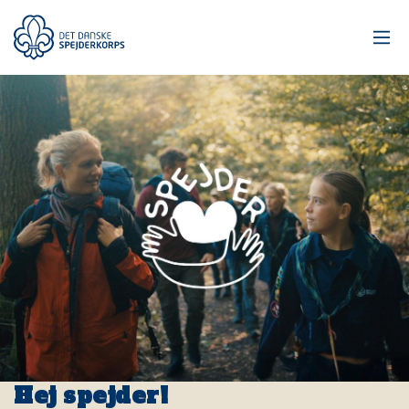
Gå
til
hovedindhold
Hej spejder!