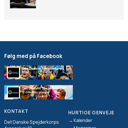
nødvendigt at benytte forskellige teknikker for at
løse den overordnede udfordring. Lad dem
eksempelvis finde ting på bestemte bakketoppe i
et område hvor der er mange bakker, eller
indarbejd kortbytte i en fantasiramme, hvor
forskellige personer har forskellige kort som
Følg med på Facebook
spejderne kan få lov at benytte herfra til næste
post. Du kan også give dem udfordringer som eks.
”gå til højre ad vejen efter 700 meter”, på en vej med
mange sideveje.
Lær spejderne at gå fra virkeligheden og ind på
kortet. Lav en rute i skoven som er markeret
KONTAKT
HURTIGE GENVEJE
Footer
med markeringsstrimmel og lad spejderne
Kalender
Det Danske Spejderkorps
Magasiner