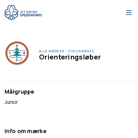
Gå
til
hovedindhold
ALLE MÆRKER
›
FOKUSMÆRKE
Orienteringsløber
Målgruppe
Junior
Info om mærke