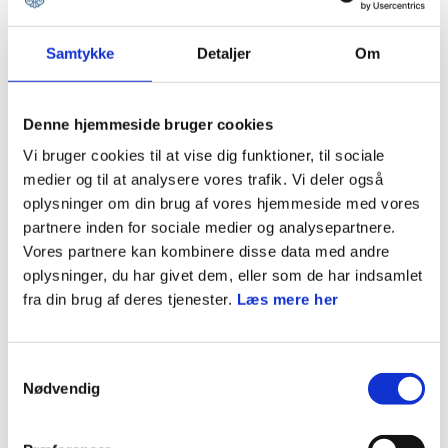
Feedback/videreudvikling af mærket:
Har du en velegnet aktivitet eller en idé til, hvordan
Samtykke
Detaljer
Om
mærket kunne tilpasses/videreudvikles? Så skriv til
program@dds.dk
Denne hjemmeside bruger cookies
Vi bruger cookies til at vise dig funktioner, til sociale
medier og til at analysere vores trafik. Vi deler også
Forslag til forløb
oplysninger om din brug af vores hjemmeside med vores
partnere inden for sociale medier og analysepartnere.
Vores partnere kan kombinere disse data med andre
Forslag til forløb:
ORIENTERINGSLØBER - MÆRKEBESKRIVELSE
oplysninger, du har givet dem, eller som de har indsamlet
fra din brug af deres tjenester.
Læs mere her
Møde 1:
- Aktivitet 1: Kompasrose
Samtykkevalg
Orienteringsløber - Aktiviteter
Nødvendig
- Aktivitet 2: Kort og kompas
AKTIVITETER