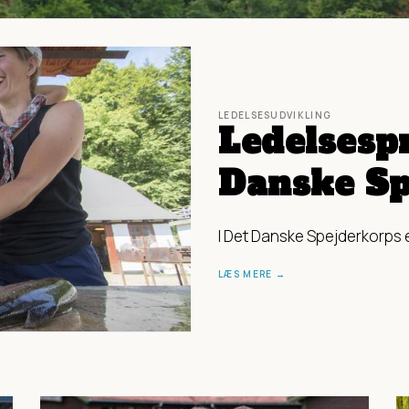
LEDELSESUDVIKLING
Ledelsespr
Danske Sp
I Det Danske Spejderkorps e
LÆS MERE