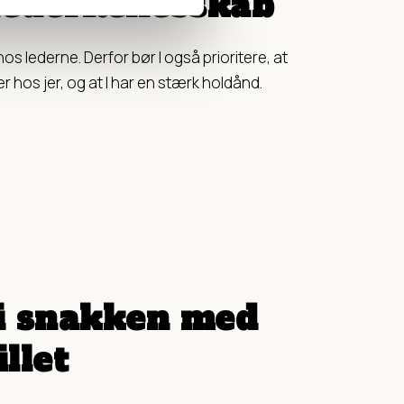
 lederfællesskab
s lederne. Derfor bør I også prioritere, at
er hos jer, og at I har en stærk holdånd.
i snakken med
llet