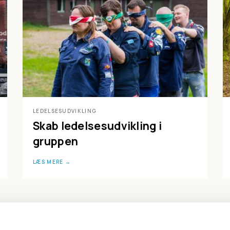
LEDELSESUDVIKLING
Skab ledelsesudvikling i
gruppen
LÆS MERE