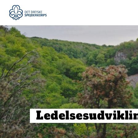
Gå
til
hovedindhold
Ledelsesudvikli