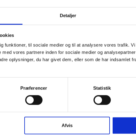
Detaljer
LEDELSESUDVIKLING
Afhold en
ookies
Ledersamtaler giver indblik i
dig funktioner, til sociale medier og til at analysere vores trafik.
 med vores partnere inden for sociale medier og analysepartner
LÆS MERE
e oplysninger, du har givet dem, eller som de har indsamlet fra 
Præferencer
Statistik
Afvis
DEN GODE GRUPPE