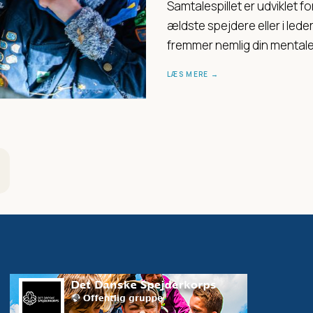
Samtalespillet er udviklet f
ældste spejdere eller i lede
fremmer nemlig din mentale
LÆS MERE