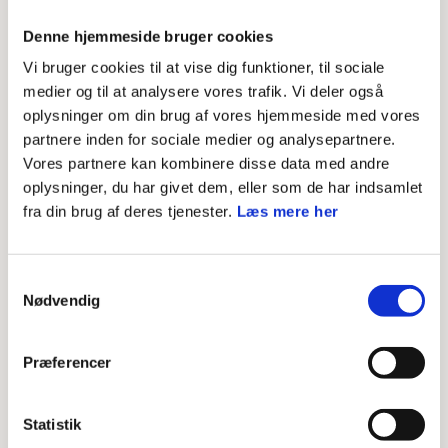
drømme, mod og handlekraft. Fondet støtter unge
mellem 16 og 30 år i at udvikle idéer, tage initiativ og
Denne hjemmeside bruger cookies
skabe forandringer i samfundet gennem fire
Vi bruger cookies til at vise dig funktioner, til sociale
medier og til at analysere vores trafik. Vi deler også
indsatsområder: Demokrati, Arbejdsliv, Grøn
oplysninger om din brug af vores hjemmeside med vores
forandring og Rytmisk musik.
partnere inden for sociale medier og analysepartnere.
Johannes Fog Fonden
støtter almennyttige formål
Vores partnere kan kombinere disse data med andre
oplysninger, du har givet dem, eller som de har indsamlet
og forbedring af miljøet og samfundsudviklingen.
fra din brug af deres tjenester.
Læs mere her
Poul Erik Bech Fonden
støtter almennyttige
aktiviteter fortrinsvis til børn, handicappede og
Samtykkevalg
flygtninge.
Nødvendig
Sct. Georgs Gilderne i Danmark
er lokalt
organiserede og kan ofte være behjælpelig med
Præferencer
støtte til kontingent og udstyr. Kontakt jeres lokale
gilde for yderligere informationer.
Statistik