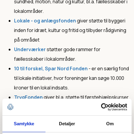
sundhed, motion, natur og kultur, bl.a. fællesskaber i
lokalområder.
Lokale - og anlægsfonden
giver støtte til byggeri
inden for idræt, kultur og fritid og tilbyder rådgivning
på området
Underværker
støtter gode rammer for
fællesskaber i lokalområder.
10 til forskel, Spar Nord Fonden
- er en særlig fond
til lokale initiativer, hvor foreninger kan søge 10.000
kroner til en lokal indsats.
TrygFonden
giver bl.a. støtte til førstehjælpskurser,
indkøb af redningsveste og cykelhjelme og andet
udstyr, der skaber sikkerhed.
Samtykke
Detaljer
Om
Tuborgfondet
arbejder for at styrke unges