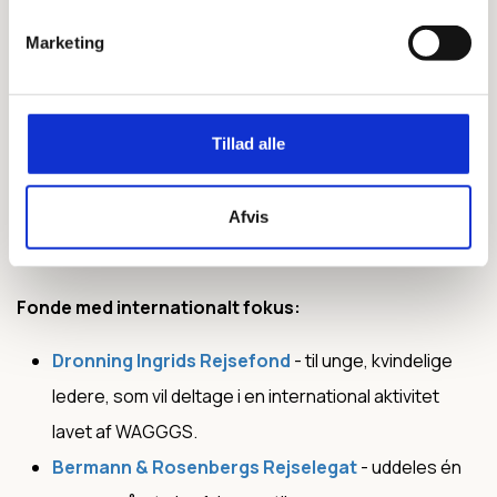
Organisationer og klubber som
Y's
Men
,
Rotary
og
Lions
uddeler ofte midler til lokale
Marketing
foreninger.
Lokale banker og sparekasser.
Tillad alle
Flere kommuner
støtter foreninger med midler til
udvikling, events, aktiviteter og meget andet. Tjek
Afvis
kommunens hjemmeside og tag kontakt til en
medarbejder på kommunen.
Fonde med internationalt fokus:
Dronning Ingrids Rejsefond
- til unge, kvindelige
ledere, som vil deltage i en international aktivitet
lavet af WAGGGS.
Bermann & Rosenbergs Rejselegat
- uddeles én