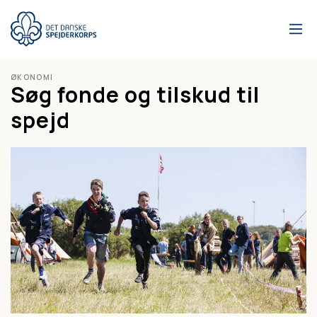
Gå
til
hovedindhold
ØKONOMI
Søg fonde og tilskud til
spejd