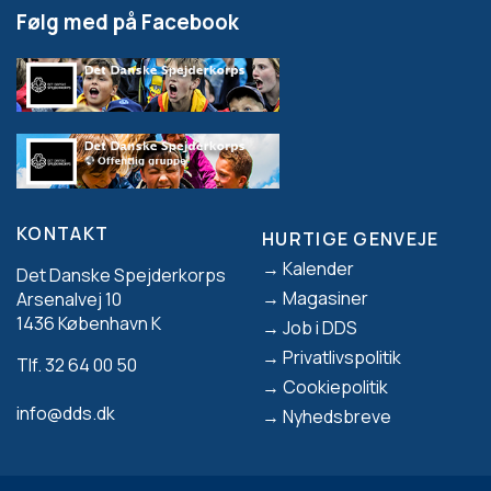
Følg med på Facebook
KONTAKT
HURTIGE GENVEJE
Footer
Kalender
Det Danske Spejderkorps
Magasiner
Arsenalvej 10
1436 København K
Job i DDS
Privatlivspolitik
Tlf. 32 64 00 50
Cookiepolitik
info@dds.dk
Nyhedsbreve