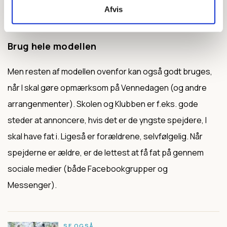
og deres venner står i første række, når der skal deles
Afvis
oplevelser fra spejderlivet.
Brug hele modellen
Men resten af modellen ovenfor kan også godt bruges,
når I skal gøre opmærksom på Vennedagen (og andre
arrangenmenter). Skolen og Klubben er f.eks. gode
steder at annoncere, hvis det er de yngste spejdere, I
skal have fat i. Ligeså er forældrene, selvfølgelig. Når
spejderne er ældre, er de lettest at få fat på gennem
sociale medier (både Facebookgrupper og
Messenger).
SE OGSÅ