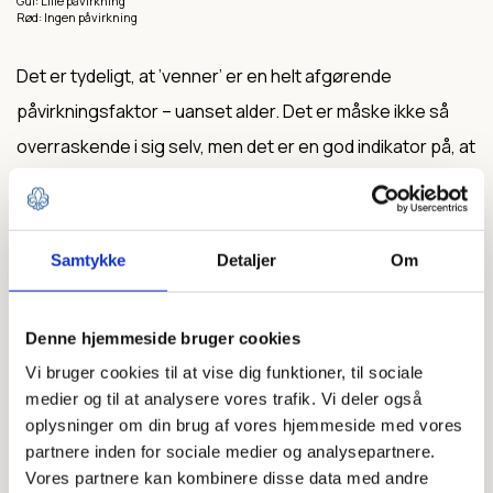
Gul: Lille påvirkning
Rød: Ingen påvirkning
Det er tydeligt, at ’venner’ er en helt afgørende
påvirkningsfaktor – uanset alder. Det er måske ikke så
overraskende i sig selv, men det er en god indikator på, at
hvis I vil have flere børn og unge til at interessere sig for
spejder, så er det god idé at fokusere på jeres
nuværende spejderes venner.
Samtykke
Detaljer
Om
Lav en vennedag
Denne hjemmeside bruger cookies
”Alle skal have en ven, der er spejder.” Sådan lyder
Vi bruger cookies til at vise dig funktioner, til sociale
Spejdernes vision. Og alle spejdere har en ven. Derfor
medier og til at analysere vores trafik. Vi deler også
oplysninger om din brug af vores hjemmeside med vores
har flere grupper også haft succes med en årlig
partnere inden for sociale medier og analysepartnere.
Vennedag. Her tager spejderne én eller flere venner med
Vores partnere kan kombinere disse data med andre