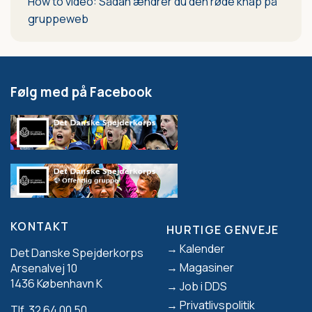
How to video: Sådan ændrer du den røde knap på
gruppeweb
Følg med på Facebook
KONTAKT
HURTIGE GENVEJE
Footer
Kalender
Det Danske Spejderkorps
Magasiner
Arsenalvej 10
1436 København K
Job i DDS
Privatlivspolitik
Tlf. 32 64 00 50