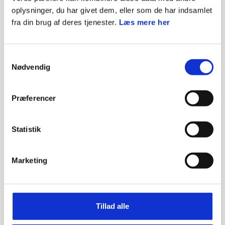
oplysninger, du har givet dem, eller som de har indsamlet
Kontingent
fra din brug af deres tjenester.
Læs mere her
Muligheden for at prøve spejder, før man melder sig
ind
Samtykkevalg
Link til indmeldelsesformular i Medlemsservice
Nødvendig
Hvad de kan forvente efter at have udfyldt
formularen
Præferencer
Startpakke
Statistik
Marketing
Tillad alle