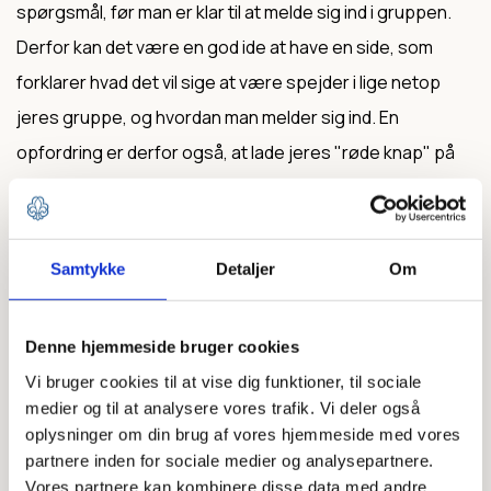
spørgsmål, før man er klar til at melde sig ind i gruppen.
Derfor kan det være en god ide at have en side, som
forklarer hvad det vil sige at være spejder i lige netop
jeres gruppe, og hvordan man melder sig ind. En
opfordring er derfor også, at lade jeres "røde knap" på
gruppeweb lede til en bliv spejder side i stedet for
indmeldelsesformularen.
Samtykke
Detaljer
Om
Gode eksempler på indhold:
Et godt eksempel på dette er
Mjølner Gruppe
og
Denne hjemmeside bruger cookies
'
Skovfolket
', som har brugt den røde knap i højrehjørne til
Vi bruger cookies til at vise dig funktioner, til sociale
at guide nye spejdere og deres forældre til en 'Bliv
medier og til at analysere vores trafik. Vi deler også
medlem' side. Her kan man som forældre blive klogere på:
oplysninger om din brug af vores hjemmeside med vores
partnere inden for sociale medier og analysepartnere.
Kontaktmuligheder
Vores partnere kan kombinere disse data med andre