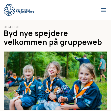
Gå
til
hovedindhold
FORÆLDRE
Byd nye spejdere
velkommen på gruppeweb