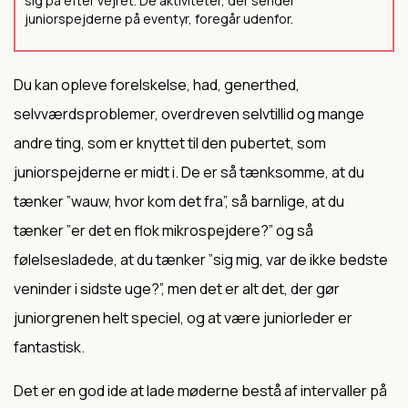
sig på efter vejret. De aktiviteter, der sender
juniorspejderne på eventyr, foregår udenfor.
Du kan opleve forelskelse, had, generthed,
selvværdsproblemer, overdreven selvtillid og mange
andre ting, som er knyttet til den pubertet, som
juniorspejderne er midt i. De er så tænksomme, at du
tænker ”wauw, hvor kom det fra”, så barnlige, at du
tænker ”er det en flok mikrospejdere?” og så
følelsesladede, at du tænker ”sig mig, var de ikke bedste
veninder i sidste uge?”, men det er alt det, der gør
juniorgrenen helt speciel, og at være juniorleder er
fantastisk.
Det er en god ide at lade møderne bestå af intervaller på