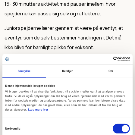
15- 30 minutters aktivitet med pauser imellem, hvor
spejderne kan passe sig selv og reflektere.
Juniorspejderne lærer gennem at være på eventyr, et
eventyr, som de selv bestemmer handlingen i. Det må
ikke blive for barnligt og ikke for voksent.
Det er vigtigt, at du som leder på mødet hjælper med
udviklingen af deres selvforståelse og selvværd ved at
Samtykke
Detaljer
Om
give dem udfordringer, der udvikler deres forståelse af
dem selv, patruljen og resten af verden.
Denne hjemmeside bruger cookies
Vi bruger cookies til at vise dig funktioner, til sociale medier og til at analysere vores
Fantasirammer og lege er yt, hvis det bliver for barnligt,
trafik. Vi deler også oplysninger om din brug af vores hjemmeside med vores partnere
inden for sociale medier og analysepartnere. Vores partnere kan kombinere disse data
og eventyret er ikke udklædning og rollespil, men
med andre oplysninger, du har givet dem, eller som de har indsamlet fra din brug af
deres tjenester.
Læs mere her
derimod udfordringer, der stiller krav åndeligt,
intellektuelt, fysisk, socialt, kreativt og følelsesmæssigt.
Samtykkevalg
Nødvendig