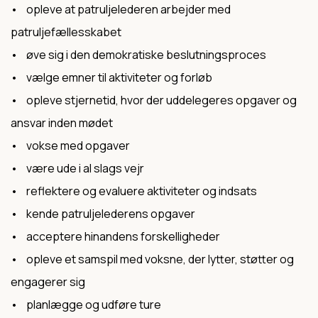
• opleve at patruljelederen arbejder med
patruljefællesskabet
• øve sig i den demokratiske beslutningsproces
• vælge emner til aktiviteter og forløb
• opleve stjernetid, hvor der uddelegeres opgaver og
ansvar inden mødet
• vokse med opgaver
• være ude i al slags vejr
• reflektere og evaluere aktiviteter og indsats
• kende patruljelederens opgaver
• acceptere hinandens forskelligheder
• opleve et samspil med voksne, der lytter, støtter og
engagerer sig
• planlægge og udføre ture