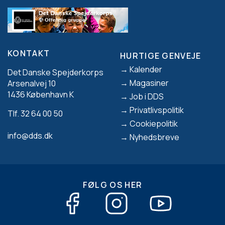
KONTAKT
HURTIGE GENVEJE
Footer
Kalender
Det Danske Spejderkorps
Magasiner
Arsenalvej 10
1436 København K
Job i DDS
Privatlivspolitik
Tlf. 32 64 00 50
Cookiepolitik
info@dds.dk
Nyhedsbreve
FØLG OS HER