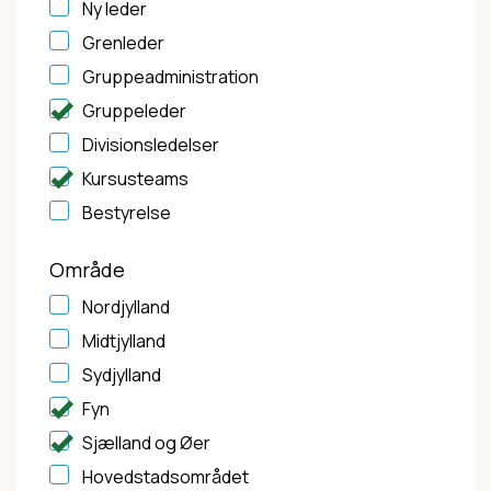
Ny leder
Grenleder
Gruppeadministration
Gruppeleder
Divisionsledelser
Kursusteams
Bestyrelse
Område
Nordjylland
Midtjylland
Sydjylland
Fyn
Sjælland og Øer
Hovedstadsområdet