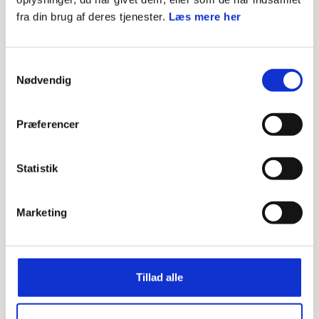
Pris:
250 kr.
fra din brug af deres tjenester.
Læs mere her
Samtykkevalg
Nødvendig
Præferencer
Statistik
Kursus
Bæredygtig mad i
børnehøjde i Odense
Marketing
Kom og lær at lave bæredygtig mad. Alle
de opskrifter vi bruger tager
Tillad alle
udgangspunkt i DDS´ nye flotte
klimavenlige kogebog!