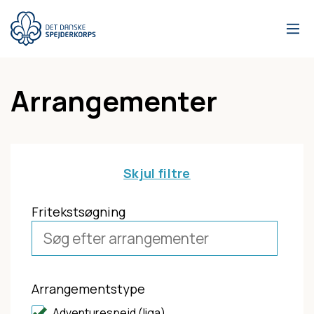
Gå
til
hovedindhold
Arrangementer
Skjul filtre
Fritekstsøgning
Arrangementstype
Adventurespejd (liga)