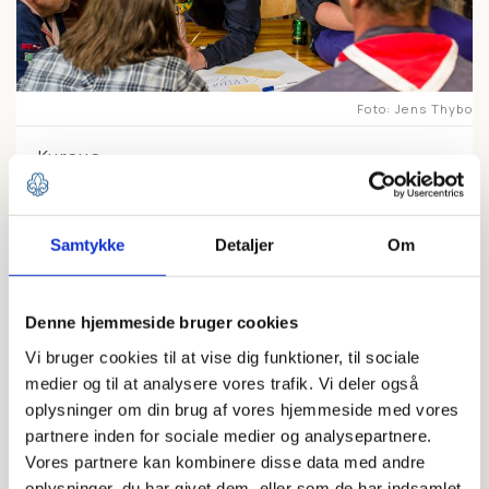
Foto
Jens Thybo
Kursus
Workshop for
kasserer - Odense
Samtykke
Detaljer
Om
Bliv klogere på regnskabsdelen i
Medlemsservice
Denne hjemmeside bruger cookies
Vi bruger cookies til at vise dig funktioner, til sociale
medier og til at analysere vores trafik. Vi deler også
Dato:
27. februar 2024 18:30 - 21:00
oplysninger om din brug af vores hjemmeside med vores
partnere inden for sociale medier og analysepartnere.
Sted:
Gildehuset
Vores partnere kan kombinere disse data med andre
oplysninger, du har givet dem, eller som de har indsamlet