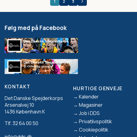
1
2
3
SIDEINDDELING
Følg med på Facebook
KONTAKT
HURTIGE GENVEJE
Footer
Kalender
Det Danske Spejderkorps
Magasiner
Arsenalvej 10
1436 København K
Job i DDS
Privatlivspolitik
Tlf. 32 64 00 50
Cookiepolitik
info@dds.dk