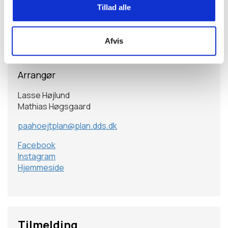
Tillad alle
Arrangementstype
Ungdomskurser
Afvis
Målgruppe
Trop
Arrangør
Lasse Højlund
Mathias Høgsgaard
paahoejtplan@plan.dds.dk
Facebook
Instagram
Hjemmeside
Tilmelding