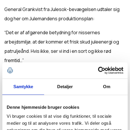
General Grankvist fra Julesok-bevægelsen udtaler sig
dog her om Julemandens produktionsplan:
“Det er af afgørende betydning for nissernes
arbejdsmiljø, at der kommer et frisk skud juleenergi og
patruljeånd. Hvis ikke, ser vi ind i en sort og ikke rød
fremtid…”
I samarbejde med Julemanden er der tilrettelagt en uge
fyldt med:
Samtykke
Detaljer
Om
Patruljearbejde og spejderånd
Friluftsliv og mad over bål
Denne hjemmeside bruger cookies
Spænding og eventyrlige udfordringer
Vi bruger cookies til at vise dig funktioner, til sociale
medier og til at analysere vores trafik. Vi deler også
Kreativ effektivisering af gaveproduktion