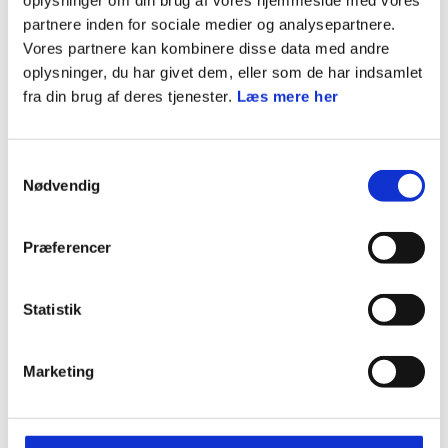
oplysninger om din brug af vores hjemmeside med vores
Mulighed for at udvikle sig selv, enten med eller uden
partnere inden for sociale medier og analysepartnere.
gran og glanspapir
Vores partnere kan kombinere disse data med andre
oplysninger, du har givet dem, eller som de har indsamlet
En fed fantasiramme der handler om mere end bare
fra din brug af deres tjenester.
Læs mere her
julemusik non stop
Så hvis du er klar til at give en hånd og finde din juleånd, er
Samtykkevalg
Nødvendig
det lige dig, som både Julemanden og På Højt Plan
mangler.
Præferencer
Statistik
Kurset starter og slutter på Glumsø St.
Marketing
Information