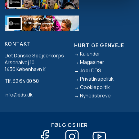
KONTAKT
HURTIGE GENVEJE
Footer
Kalender
Det Danske Spejderkorps
Magasiner
Arsenalvej 10
1436 København K
Job i DDS
Privatlivspolitik
Tlf. 32 64 00 50
Cookiepolitik
info@dds.dk
Nyhedsbreve
FØLG OS HER