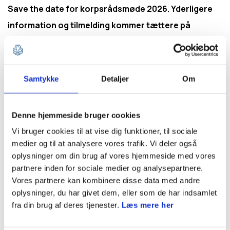
Save the date for korpsrådsmøde 2026. Yderligere
information og tilmelding kommer tættere på
arrangementet
Startstidspunkt
Samtykke
Detaljer
Om
fre, 13/11/2026
Sluttidspunkt
Denne hjemmeside bruger cookies
søn, 15/11/2026
Vi bruger cookies til at vise dig funktioner, til sociale
medier og til at analysere vores trafik. Vi deler også
Sted
oplysninger om din brug af vores hjemmeside med vores
Hotel Legoland i Billund
partnere inden for sociale medier og analysepartnere.
Vores partnere kan kombinere disse data med andre
oplysninger, du har givet dem, eller som de har indsamlet
fra din brug af deres tjenester.
Læs mere her
Information