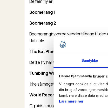
De fem fly er:
Boomerang 1
Boomerang 2
Boomerangflyverne vender tilbage til den 
det selv.
The Bat Plane
Samtykke
Dette fly har vinger som flapper, derfor lig
Tumbling Wing
Denne hjemmeside bruger c
Ikke så meget et fly, men mere et stykke papir
Vi bruger cookies til at vise 
din brug af vores hjemmeside
World Record
kombinere disse data med andr
Læs mere her
Og sidst men ikke mindst, papirflyet som 