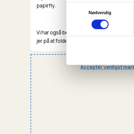
papirfly.
Samtykkevalg
Nødvendig
Vi har også beskrevet, hvordan I starter ud
jer på at folde verdens bedste papirfly.
Acceptér venligst mark