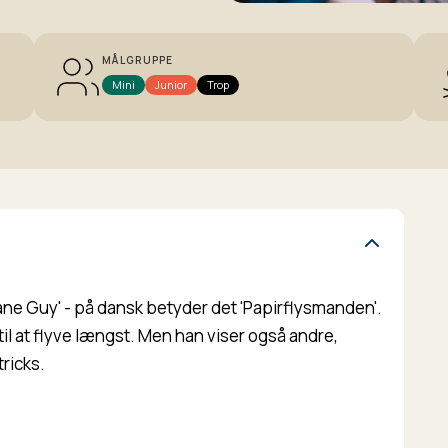
MÅLGRUPPE
Mini
Junior
Trop
ane Guy' - på dansk betyder det 'Papirflysmanden'.
til at flyve længst. Men han viser også andre,
tricks.