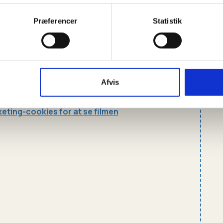
Præferencer
Statistik
 med at lave
et godt papirfly
. Faktisk, hvordan I øver
Afvis
eting-cookies for at se filmen