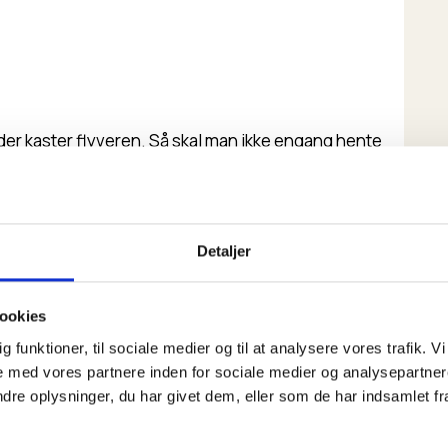
der kaster flyveren. Så skal man ikke engang hente
Detaljer
ner flyet en flagermus der flyver.
ookies
 du kan få til at dreje i luften.
dig funktioner, til sociale medier og til at analysere vores trafik.
 med vores partnere inden for sociale medier og analysepartner
e oplysninger, du har givet dem, eller som de har indsamlet fra 
slog verdensrekorden for længste distance med et