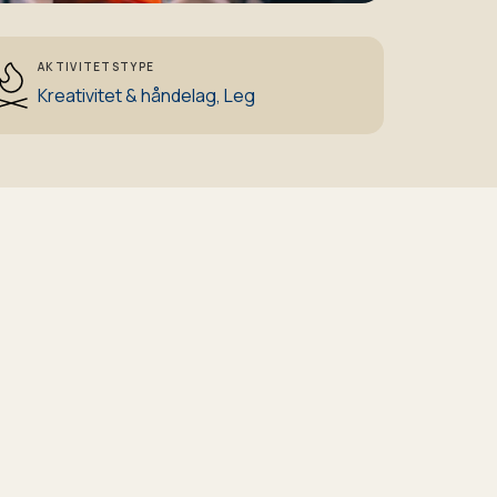
AKTIVITETSTYPE
Kreativitet & håndelag,
Leg