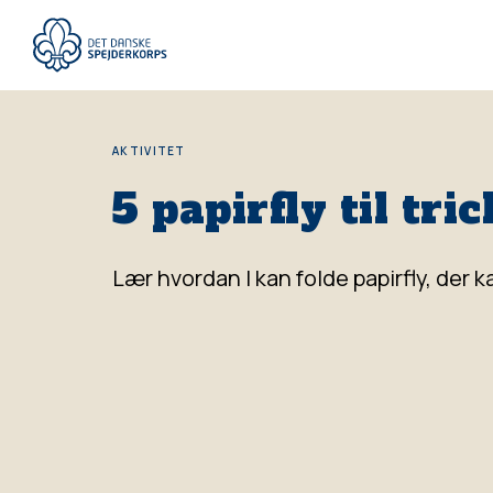
Gå
til
hovedindhold
AKTIVITET
5 papirfly til tric
Lær hvordan I kan folde papirfly, der ka