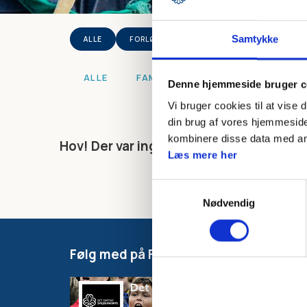
Samtykke
ALLE
FORLØBSMÆRKE
FÆRDIGHEDSMÆRKE
ALLE
FAMILIESPEJDER
MIKRO
Denne hjemmeside bruger c
Vi bruger cookies til at vise 
din brug af vores hjemmeside
kombinere disse data med andr
Hov! Der var ingen mærker. Ryd et eller fl
Læs mere her
Samtykkevalg
Nødvendig
Følg med på Facebook