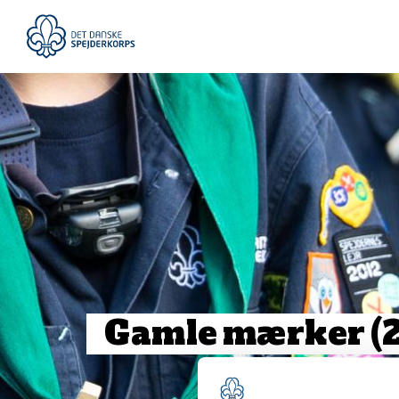
Gå
til
hovedindhold
Gamle
mærker
(