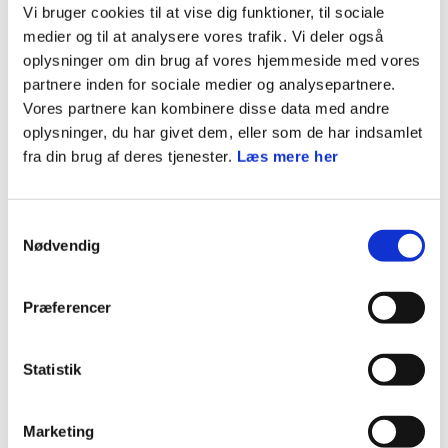
Lave bæredygtig mad med sæsonens grøntsager
Vi bruger cookies til at vise dig funktioner, til sociale
og evt. lokale råvare.
medier og til at analysere vores trafik. Vi deler også
oplysninger om din brug af vores hjemmeside med vores
Lære om naturens spisekammer
partnere inden for sociale medier og analysepartnere.
Arbejde med madspild
Vores partnere kan kombinere disse data med andre
oplysninger, du har givet dem, eller som de har indsamlet
fra din brug af deres tjenester.
Læs mere her
Varighed:
Mærket løber over 3-4 møder eller kan tages på en tur.
Samtykkevalg
Nødvendig
Medbestemmelse:
Præferencer
Hvis minispejderne har nogle gode ideer til at
eksperimentere med mad, er det en ide, at lade dem
Statistik
prøve det af.
Marketing