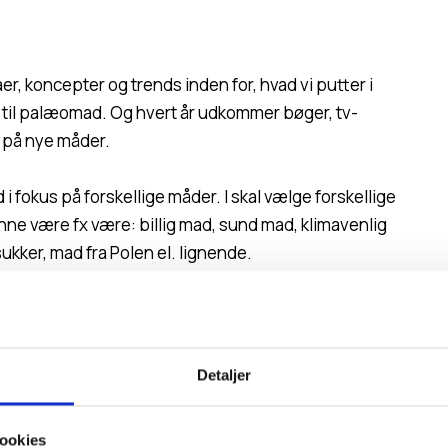
er, koncepter og trends inden for, hvad vi putter i
il palæomad. Og hvert år udkommer bøger, tv-
 på nye måder.
i fokus på forskellige måder. I skal vælge forskellige
unne være fx være: billig mad, sund mad, klimavenlig
kker, mad fra Polen el. lignende.
ementer. I skal kunne begrunde jeres valg.
Detaljer
dforløb over 48 timer med 2x morgenmad, 2x
ookies