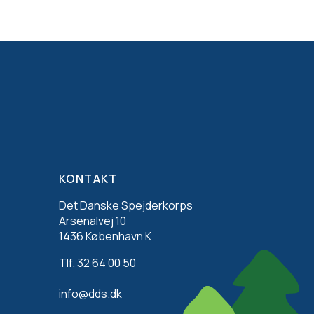
KONTAKT
Det Danske Spejderkorps
Arsenalvej 10
1436 København K
Tlf. 32 64 00 50
info@dds.dk