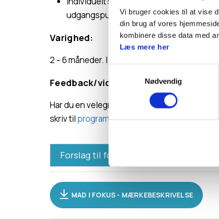
Individuelt skal I planlægge og gennemf
Vi bruger cookies til at vise 
udgangspunkt i et mad-tema
din brug af vores hjemmeside
kombinere disse data med andr
Varighed:
Læs mere her
2 – 6 måneder. I vælger, hvor meget I vil udford
Samtykkevalg
Feedback/videreudvikling af mærket
Nødvendig
Har du en velegnet aktivitet eller en idé til
skriv til
program@dds.dk
Forslag til forløb
Forløbsforslag:
MAD I FOKUS - MÆRKEBESKRIVELSE
Planlæg forløb: