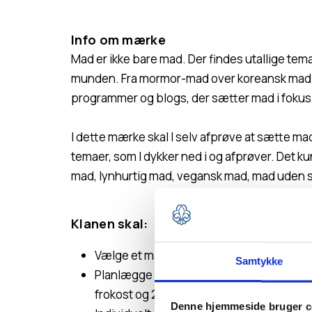
Info om mærke
Mad er ikke bare mad. Der findes utallige tema
munden. Fra mormor-mad over koreansk mad t
programmer og blogs, der sætter mad i fokus
I dette mærke skal I selv afprøve at sætte mad 
temaer, som I dykker ned i og afprøver. Det k
mad, lynhurtig mad, vegansk mad, mad uden su
Klanen skal:
Vælge et madtema for hvert af 3-6 arrang
Samtykke
Planlægge og gennemføre minimum et ma
frokost og 2x aftensmad
Denne hjemmeside bruger c