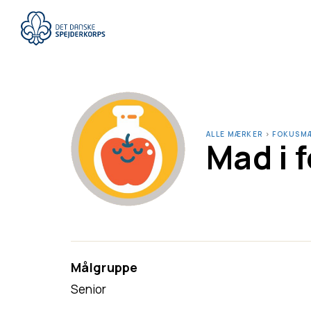
Gå
til
hovedindhold
ALLE MÆRKER
›
FOKUSM
Mad i 
Målgruppe
Senior