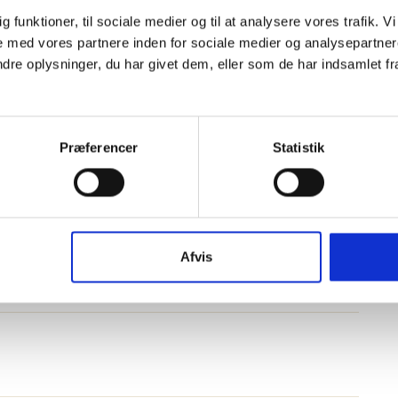
øre minimum et måltid med ‘gæster’ med
dig funktioner, til sociale medier og til at analysere vores trafik.
 med vores partnere inden for sociale medier og analysepartner
e oplysninger, du har givet dem, eller som de har indsamlet fra 
re jer selv.
:
Præferencer
Statistik
, hvordan mærket kunne tilpasses/videreudvikles? Så
Afvis