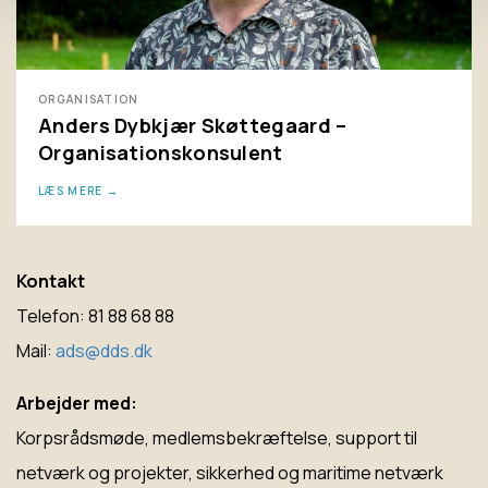
ORGANISATION
Anders Dybkjær Skøttegaard –
Organisationskonsulent
LÆS MERE
Kontakt
Telefon: 81 88 68 88
Mail:
ads@dds.dk
Arbejder med:
Korpsrådsmøde, medlemsbekræftelse, support til
netværk og projekter, sikkerhed og maritime netværk