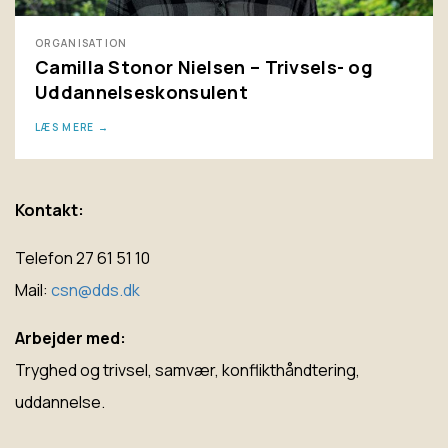
ORGANISATION
Camilla Stonor Nielsen – Trivsels- og
Uddannelseskonsulent
LÆS MERE
Kontakt:
Telefon 27 61 51 10
Mail:
csn@dds.dk
Arbejder med:
Tryghed og trivsel, samvær, konflikthåndtering,
uddannelse.