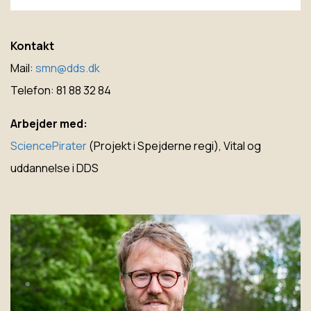
Kontakt
Mail:
smn@dds.dk
Telefon: 81 88 32 84
Arbejder med:
SciencePirater
(Projekt i Spejderne regi), Vital og
uddannelse i DDS