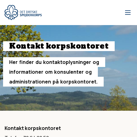
Gå
til
hovedindhold
Kontakt
korpskontoret
Her
finder
du
kontaktoplysninger
og
informationer
om
konsulenter
og
administrationen
på
korpskontoret.
Kontakt korpskontoret