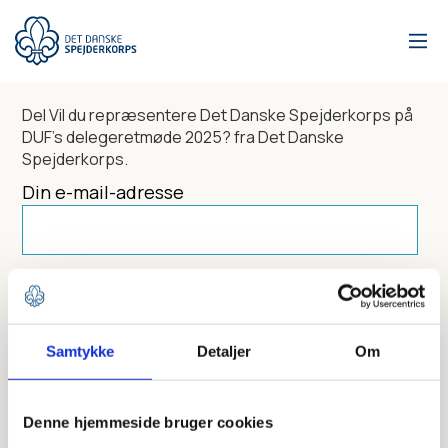
Gå
til
hovedindhold
Del
Vil du repræsentere Det Danske Spejderkorps på
DUF's delegeretmøde 2025?
fra Det Danske
Spejderkorps.
Din e-mail-adresse
Dit navn
Samtykke
Detaljer
Om
Send til
Denne hjemmeside bruger cookies