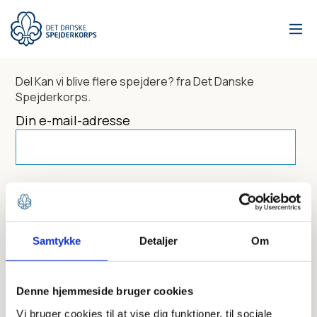
Gå
til
hovedindhold
Del
Kan vi blive flere spejdere?
fra Det Danske
Spejderkorps.
Din e-mail-adresse
Dit navn
Samtykke
Detaljer
Om
Send til
Denne hjemmeside bruger cookies
Vi bruger cookies til at vise dig funktioner, til sociale