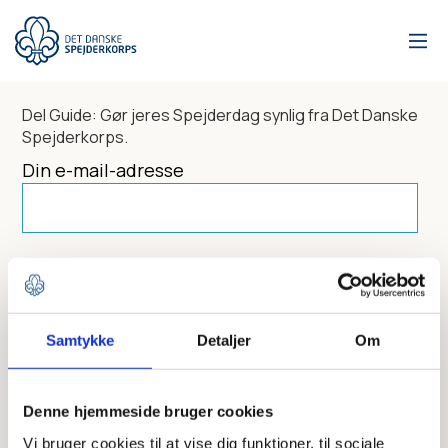
Gå
til
hovedindhold
Del
Guide: Gør jeres Spejderdag synlig
fra Det Danske
Spejderkorps.
Din e-mail-adresse
Dit navn
Samtykke
Detaljer
Om
Send til
Denne hjemmeside bruger cookies
Vi bruger cookies til at vise dig funktioner, til sociale