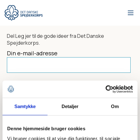
Gå
til
hovedindhold
Del
Leg jer til de gode ideer
fra Det Danske
Spejderkorps.
Din e-mail-adresse
Dit navn
Samtykke
Detaljer
Om
Send til
Denne hjemmeside bruger cookies
Vi bruger cookies til at vise dig funktioner, til sociale