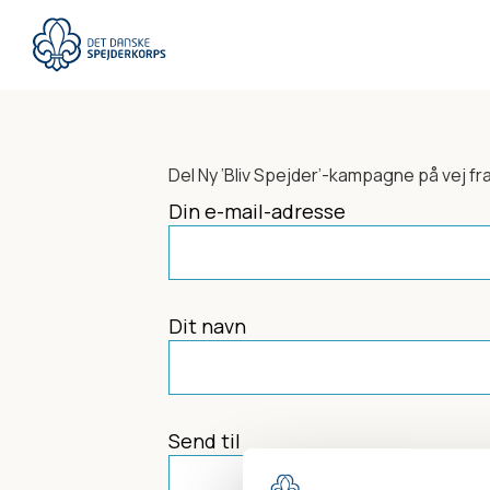
Gå
til
hovedindhold
Del
Ny ’Bliv Spejder’-kampagne på vej
fr
Din e-mail-adresse
Dit navn
Send til