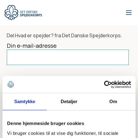
Gå
til
hovedindhold
Del
Hvad er spejder?
fra Det Danske Spejderkorps.
Din e-mail-adresse
Dit navn
Samtykke
Detaljer
Om
Send til
Denne hjemmeside bruger cookies
Vi bruger cookies til at vise dig funktioner, til sociale
Skriv modtagerens mailadresse