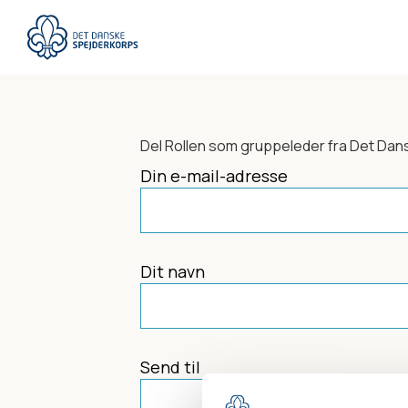
Gå
til
hovedindhold
Del
Rollen som gruppeleder
fra Det Dan
Din e-mail-adresse
Dit navn
Send til