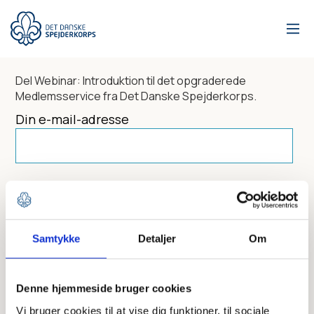
Gå
til
hovedindhold
Del
Webinar: Introduktion til det opgraderede
Medlemsservice
fra Det Danske Spejderkorps.
Din e-mail-adresse
Dit navn
Samtykke
Detaljer
Om
Send til
Denne hjemmeside bruger cookies
Vi bruger cookies til at vise dig funktioner, til sociale