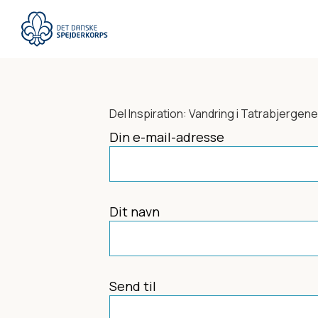
Gå
til
hovedindhold
Del
Inspiration: Vandring i Tatrabjergene
Din e-mail-adresse
Dit navn
Send til