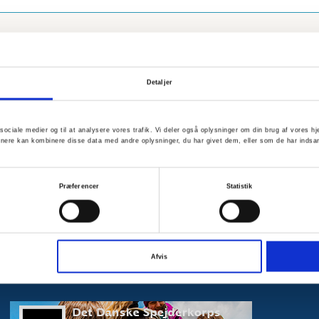
Detaljer
til sociale medier og til at analysere vores trafik. Vi deler også oplysninger om din brug af vores
tnere kan kombinere disse data med andre oplysninger, du har givet dem, eller som de har indsam
Præferencer
Statistik
Afvis