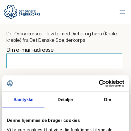
Gå
til
hovedindhold
Del
Onlinekursus: How to med Dieter og børn (Krible
krable)
fra Det Danske Spejderkorps.
Din e-mail-adresse
Dit navn
Samtykke
Detaljer
Om
Send til
Denne hjemmeside bruger cookies
Vi bruger cookies til at vise dig funktioner, til sociale